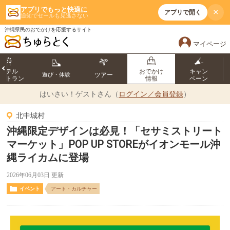
アプリでもっと快適に
×
アプリで開く
通知でセールも見逃さない
沖縄県民のおでかけを応援するサイト
マイページ
ホテル
おでかけ
キャン
遊び・体験
ツアー
ストラン
情報
ペーン
はいさい！
ゲストさん（
ログイン／会員登録
）
北中城村
沖縄限定デザインは必見！「セサミストリート
マーケット」POP UP STOREがイオンモール沖
縄ライカムに登場
2026年06月03日 更新
イベント
アート・カルチャー