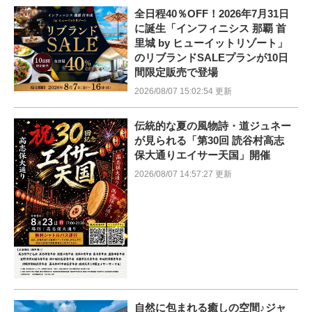
全日程40％OFF！2026年7月31日
に誕生「インフィニシス 那覇 首
里城 by ヒューイットリゾート」
のリブランドSALEプランが10日
間限定販売で登場
2026/08/07 15:02:54 更新
伝統的な夏の風物詩・道ジュネー
が見られる「第30回 読谷村高志
保大通りエイサー天国」開催
2026/08/07 14:57:27 更新
自然に包まれる癒しの空間♪ジャ