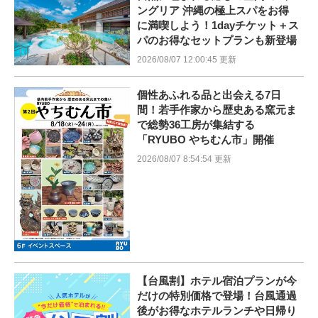
ングリア 沖縄の極上スパをお得
に満喫しよう！1dayチケット＋ス
パのお得なセットプランも新登場
2026/08/07 12:00:45 更新
個性あふれる品と出会える7日
間！若手作家から歴史ある窯元ま
で総勢36工房が集結する
「RYUBO やちむん市」開催
2026/08/07 8:54:54 更新
【台風割】ホテル宿泊プランが今
だけの特別価格で登場！台風通過
後がお得なホテルランチや日帰り