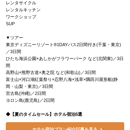
レンタサイクル
レンタルキッチン
ワークショップ
SUP
▼ツアー
東京ディズニーリゾート®1DAYパス2日間付き(千葉・東京)
／3日間
ひたち海浜公園×あしかがフラワーパーク など(北関東)／3日
間
高野山×熊野古道×奥之院 など(和歌山)／3日間
富士山×河口湖紅葉祭り×忍野八海×浅草×隅田川屋形船(静
岡・山梨・東京)／3日間
宮古島(沖縄)／2日間
ヨロン島(鹿児島)／2日間
◆【夏のタイムセール】ホテル宿泊5選
ホテル宿泊プラン紹介記事を見る