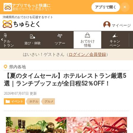
アプリでもっと快適に
×
アプリで開く
通知でセールも見逃さない
沖縄県民のおでかけを応援するサイト
マイページ
ホテル
おでかけ
キャン
遊び・体験
ツアー
ストラン
情報
ペーン
はいさい！
ゲストさん（
ログイン／会員登録
）
県内各地
【夏のタイムセール】ホテルレストラン厳選5
選｜ランチブッフェが全日程52％OFF！
2026年07月07日 更新
イベント
ホテル
グルメ