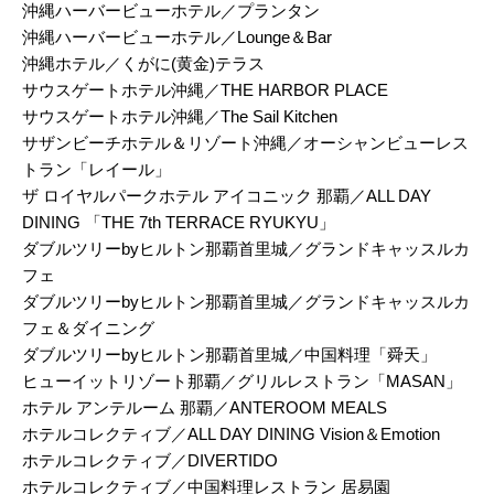
沖縄ハーバービューホテル／プランタン
沖縄ハーバービューホテル／Lounge＆Bar
沖縄ホテル／くがに(黄金)テラス
サウスゲートホテル沖縄／THE HARBOR PLACE
サウスゲートホテル沖縄／The Sail Kitchen
サザンビーチホテル＆リゾート沖縄／オーシャンビューレス
トラン「レイール」
ザ ロイヤルパークホテル アイコニック 那覇／ALL DAY
DINING 「THE 7th TERRACE RYUKYU」
ダブルツリーbyヒルトン那覇首里城／グランドキャッスルカ
フェ
ダブルツリーbyヒルトン那覇首里城／グランドキャッスルカ
フェ＆ダイニング
ダブルツリーbyヒルトン那覇首里城／中国料理「舜天」
ヒューイットリゾート那覇／グリルレストラン「MASAN」
ホテル アンテルーム 那覇／ANTEROOM MEALS
ホテルコレクティブ／ALL DAY DINING Vision＆Emotion
ホテルコレクティブ／DIVERTIDO
ホテルコレクティブ／中国料理レストラン 居易園