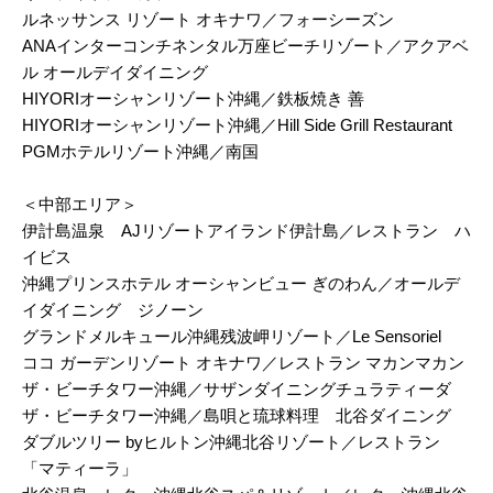
ルネッサンス リゾート オキナワ／フォーシーズン
ANAインターコンチネンタル万座ビーチリゾート／アクアベ
ル オールデイダイニング
HIYORIオーシャンリゾート沖縄／鉄板焼き 善
HIYORIオーシャンリゾート沖縄／Hill Side Grill Restaurant
PGMホテルリゾート沖縄／南国
＜中部エリア＞
伊計島温泉 AJリゾートアイランド伊計島／レストラン ハ
イビス
沖縄プリンスホテル オーシャンビュー ぎのわん／オールデ
イダイニング ジノーン
グランドメルキュール沖縄残波岬リゾート／Le Sensoriel
ココ ガーデンリゾート オキナワ／レストラン マカンマカン
ザ・ビーチタワー沖縄／サザンダイニングチュラティーダ
ザ・ビーチタワー沖縄／島唄と琉球料理 北谷ダイニング
ダブルツリー byヒルトン沖縄北谷リゾート／レストラン
「マティーラ」