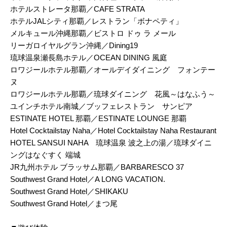
ホテルストレータ那覇／CAFE STRATA
ホテルJALシティ那覇／レストラン「ボナペティ」
メルキュール沖縄那覇／ビストロ ドゥ ラ メール
リーガロイヤルグラン沖縄／Dining19
琉球温泉瀬長島ホテル／OCEAN DINING 風庭
ロワジールホテル那覇／オールデイダイニング フォンテー
ヌ
ロワジールホテル那覇／琉球ダイニング 花風～はなふう～
ユインチホテル南城／ブッフェレストラン サンピア
ESTINATE HOTEL 那覇／ESTINATE LOUNGE 那覇
Hotel Cocktailstay Naha／Hotel Cocktailstay Naha Restaurant
HOTEL SANSUI NAHA 琉球温泉 波之上の湯／琉球ダイニ
ングはなぐすく 端城
JR九州ホテル ブラッサム那覇／BARBARESCO 37
Southwest Grand Hotel／A LONG VACATION.
Southwest Grand Hotel／SHIKAKU
Southwest Grand Hotel／まつ尾