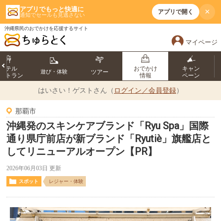
アプリでもっと快適に
×
アプリで開く
通知でセールも見逃さない
沖縄県民のおでかけを応援するサイト
マイページ
ホテル
おでかけ
キャン
遊び・体験
ツアー
ストラン
情報
ペーン
はいさい！
ゲストさん（
ログイン／会員登録
）
那覇市
沖縄発のスキンケアブランド「Ryu Spa」国際
通り県庁前店が新ブランド「Ryutiè」旗艦店と
してリニューアルオープン【PR】
2026年06月03日 更新
スポット
レジャー・体験