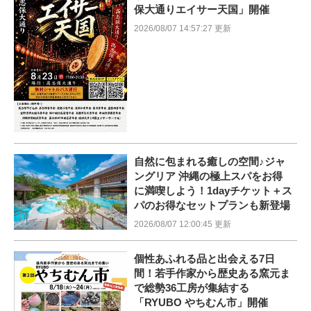
保大通りエイサー天国」開催
2026/08/07 14:57:27 更新
自然に包まれる癒しの空間♪ジャ
ングリア 沖縄の極上スパをお得
に満喫しよう！1dayチケット＋ス
パのお得なセットプランも新登場
2026/08/07 12:00:45 更新
個性あふれる品と出会える7日
間！若手作家から歴史ある窯元ま
で総勢36工房が集結する
「RYUBO やちむん市」開催