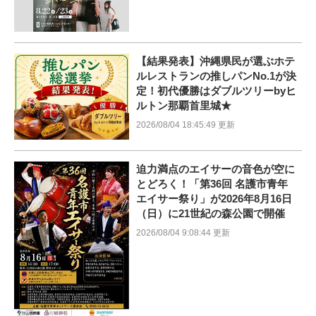
【結果発表】沖縄県民が選ぶホテ
ルレストランの推しパンNo.1が決
定！初代優勝はダブルツリーbyヒ
ルトン那覇首里城★
2026/08/04 18:45:49 更新
迫力満点のエイサーの音色が空に
とどろく！「第36回 名護市青年
エイサー祭り」が2026年8月16日
（日）に21世紀の森公園で開催
2026/08/04 9:08:44 更新