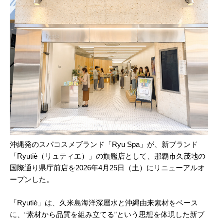
沖縄発のスパコスメブランド「Ryu Spa」が、新ブランド
「Ryutiè（リュティエ）」の旗艦店として、那覇市久茂地の
国際通り県庁前店を2026年4月25日（土）にリニューアルオ
ープンした。
「Ryutiè」は、久米島海洋深層水と沖縄由来素材をベース
に、“素材から品質を組み立てる”という思想を体現した新ブ