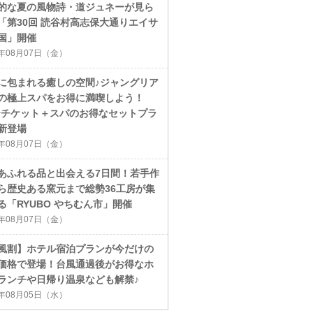
的な夏の風物詩・道ジュネーが見ら
「第30回 読谷村高志保大通りエイサ
国」開催
6年08月07日（金）
に包まれる癒しの空間♪ジャングリア
の極上スパをお得に満喫しよう！
ayチケット＋スパのお得なセットプラ
新登場
6年08月07日（金）
あふれる品と出会える7日間！若手作
ら歴史ある窯元まで総勢36工房が集
る「RYUBO やちむん市」開催
6年08月07日（金）
風割】ホテル宿泊プランが今だけの
価格で登場！台風通過後がお得なホ
ランチや日帰り温泉なども解禁♪
6年08月05日（水）