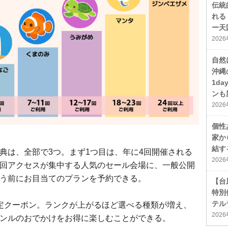
伝統
れる
ー天
202
自然
沖縄
1d
ンも
202
個性
家か
結す
典は、全部で3つ。まず1つ目は、年に4回開催される
202
回アクセスが集中する人気のセール会場に、一般公開
う前にお目当てのプランを予約できる。
【台
特別
テル
定クーポン。ランクが上がるほど選べる種類が増え、
202
ンルのおでかけをお得に楽しむことができる。