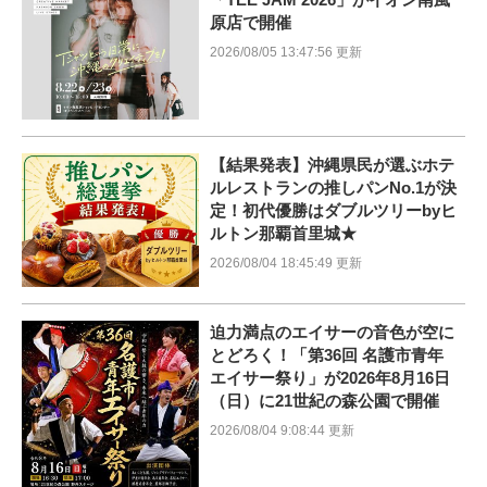
原店で開催
2026/08/05 13:47:56 更新
【結果発表】沖縄県民が選ぶホテ
ルレストランの推しパンNo.1が決
定！初代優勝はダブルツリーbyヒ
ルトン那覇首里城★
2026/08/04 18:45:49 更新
迫力満点のエイサーの音色が空に
とどろく！「第36回 名護市青年
エイサー祭り」が2026年8月16日
（日）に21世紀の森公園で開催
2026/08/04 9:08:44 更新