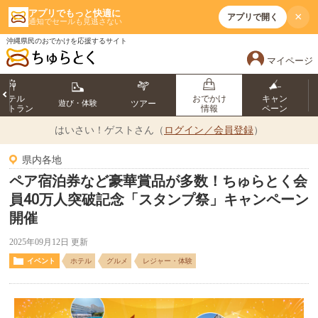
アプリでもっと快適に
×
アプリで開く
通知でセールも見逃さない
沖縄県民のおでかけを応援するサイト
マイページ
ホテル
おでかけ
キャン
遊び・体験
ツアー
ストラン
情報
ペーン
はいさい！
ゲストさん（
ログイン／会員登録
）
県内各地
ペア宿泊券など豪華賞品が多数！ちゅらとく会
員40万人突破記念「スタンプ祭」キャンペーン
開催
2025年09月12日 更新
イベント
ホテル
グルメ
レジャー・体験