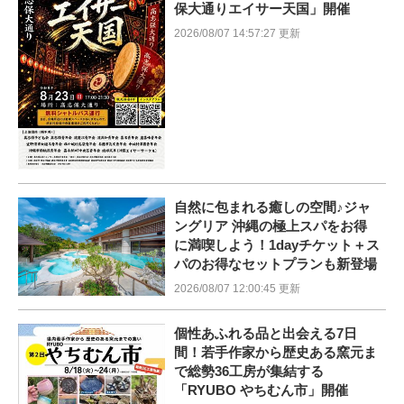
保大通りエイサー天国」開催
2026/08/07 14:57:27 更新
自然に包まれる癒しの空間♪ジャ
ングリア 沖縄の極上スパをお得
に満喫しよう！1dayチケット＋ス
パのお得なセットプランも新登場
2026/08/07 12:00:45 更新
個性あふれる品と出会える7日
間！若手作家から歴史ある窯元ま
で総勢36工房が集結する
「RYUBO やちむん市」開催