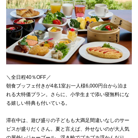
＼全日程40％OFF／
朝食ブッフェ付きが4名1室お一人様6,000円台から泊ま
れる大特価プラン。さらに、小学生まで添い寝無料にな
る嬉しい特典も付いている。
滞在中は、遊び盛りの子どもも大満足間違いなしのサー
ビスが盛りだくさん。夏と言えば、外せないのが大人気
の屋外レジャープール。浮き輪でプカプカ浮かんだり、