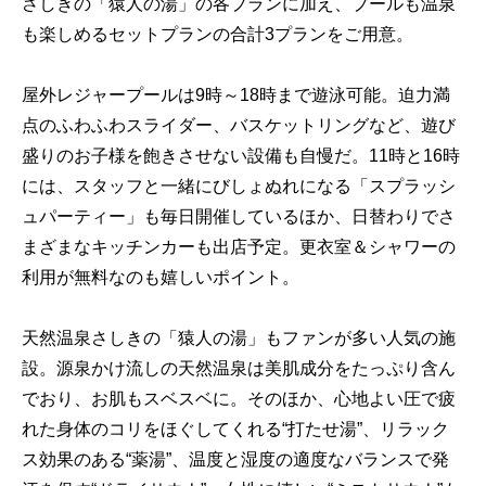
さしきの「猿人の湯」の各プランに加え、プールも温泉
も楽しめるセットプランの合計3プランをご用意。
屋外レジャープールは9時～18時まで遊泳可能。迫力満
点のふわふわスライダー、バスケットリングなど、遊び
盛りのお子様を飽きさせない設備も自慢だ。11時と16時
には、スタッフと一緒にびしょぬれになる「スプラッシ
ュパーティー」も毎日開催しているほか、日替わりでさ
まざまなキッチンカーも出店予定。更衣室＆シャワーの
利用が無料なのも嬉しいポイント。
天然温泉さしきの「猿人の湯」もファンが多い人気の施
設。源泉かけ流しの天然温泉は美肌成分をたっぷり含ん
でおり、お肌もスベスベに。そのほか、心地よい圧で疲
れた身体のコリをほぐしてくれる“打たせ湯”、リラック
ス効果のある“薬湯”、温度と湿度の適度なバランスで発