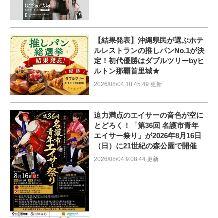
【結果発表】沖縄県民が選ぶホテ
ルレストランの推しパンNo.1が決
定！初代優勝はダブルツリーbyヒ
ルトン那覇首里城★
2026/08/04 18:45:49 更新
迫力満点のエイサーの音色が空に
とどろく！「第36回 名護市青年
エイサー祭り」が2026年8月16日
（日）に21世紀の森公園で開催
2026/08/04 9:08:44 更新