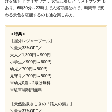
汗を促す“ドライサウナ”、女性に嬉しい“ミストサウナ”も
あり。6時30分～23時まで入浴可能なので、時間帯で変
わる景色を堪能するのも通な楽しみ方。
＜特典＞
【屋外レジャープール】
＼最大33%OFF／
大人／1,300円→900円
小学生／900円→600円
幼児／700円→500円
見守り／700円→500円
※幼児0歳～2歳は無料
※駐車場利用無料
【天然温泉さしきの「猿人の湯」】
＼最大37%OFF／