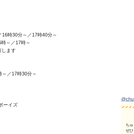
16時30分～／17時40分～
6時～／17時～
催します
時～／17時30分～
@ch
ルボーイズ
ちゅ
ぜひ