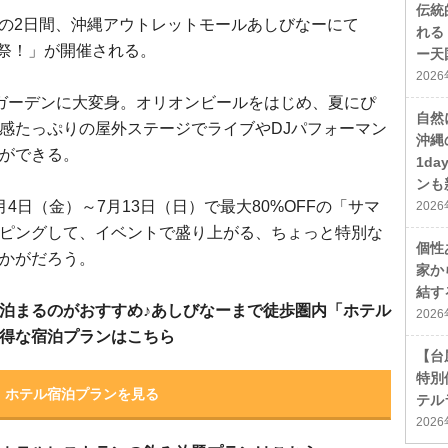
伝統
日）の2日間、沖縄アウトレットモールあしびなーにて
れる
I「夏っ祭！」が開催される。
ー天
202
ガーデンに大変身。オリオンビールをはじめ、夏にぴ
自然
感たっぷりの屋外ステージでライブやDJパフォーマン
沖縄
ができる。
1d
ンも
4日（金）～7月13日（日）で最大80%OFFの「サマ
202
ピングして、イベントで盛り上がる、ちょっと特別な
個性
かがだろう。
家か
結す
泊まるのがおすすめ♪あしびなーまで徒歩圏内「ホテル
202
得な宿泊プランはこちら
【台
特別
ホテル宿泊プランを見る
テル
202