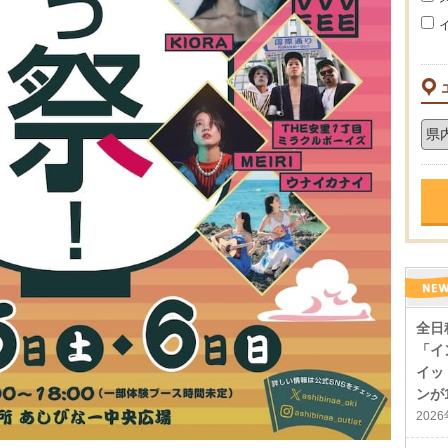
全日
「イ
イッ
ンが
202