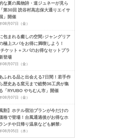
的な夏の風物詩・道ジュネーが見ら
「第30回 読谷村高志保大通りエイサ
国」開催
6年08月07日（金）
に包まれる癒しの空間♪ジャングリア
の極上スパをお得に満喫しよう！
ayチケット＋スパのお得なセットプラ
新登場
6年08月07日（金）
あふれる品と出会える7日間！若手作
ら歴史ある窯元まで総勢36工房が集
る「RYUBO やちむん市」開催
6年08月07日（金）
風割】ホテル宿泊プランが今だけの
価格で登場！台風通過後がお得なホ
ランチや日帰り温泉なども解禁♪
6年08月05日（水）