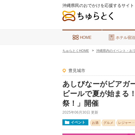
沖縄県民のおでかけを応援するサイト
HOME
ホテル宿
ちゅらとくHOME
沖縄県内のイベント・お
豊見城市
あしびなーがビアガー
ビールで夏が始まる！202
祭！」開催
2025年06月30日 更新
イベント
お酒
グルメ
レジャー・