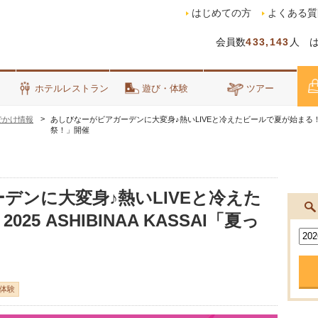
はじめての方
よくある質
会員数
433,143
人 
泊
ホテルレストラン
遊び・体験
ツアー
でかけ情報
あしびなーがビアガーデンに大変身♪熱いLIVEと冷えたビールで夏が始まる！2025 
祭！」開催
デンに大変身♪熱いLIVEと冷えた
5 ASHIBINAA KASSAI「夏っ
体験