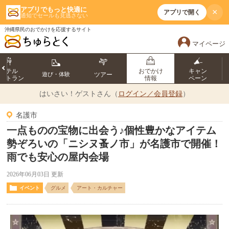
アプリでもっと快適に
×
アプリで開く
通知でセールも見逃さない
沖縄県民のおでかけを応援するサイト
マイページ
ホテル
おでかけ
キャン
遊び・体験
ツアー
ストラン
情報
ペーン
はいさい！
ゲストさん（
ログイン／会員登録
）
名護市
一点ものの宝物に出会う♪個性豊かなアイテム
勢ぞろいの「ニシヌ蚤ノ市」が名護市で開催！
雨でも安心の屋内会場
2026年06月03日 更新
イベント
グルメ
アート・カルチャー