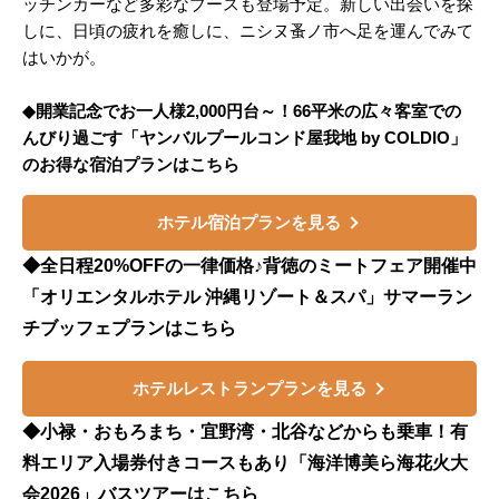
ッチンカーなど多彩なブースも登場予定。新しい出会いを探
しに、日頃の疲れを癒しに、ニシヌ蚤ノ市へ足を運んでみて
はいかが。
◆開業記念でお一人様2,000円台～！66平米の広々客室での
んびり過ごす「ヤンバルプールコンド屋我地 by COLDIO」
のお得な宿泊プランはこちら
ホテル宿泊プランを見る
◆全日程20%OFFの一律価格♪背徳のミートフェア開催中
「オリエンタルホテル 沖縄リゾート＆スパ」サマーラン
チブッフェプランはこちら
ホテルレストランプランを見る
◆小禄・おもろまち・宜野湾・北谷などからも乗車！有
料エリア入場券付きコースもあり「海洋博美ら海花火大
会2026」バスツアーはこちら