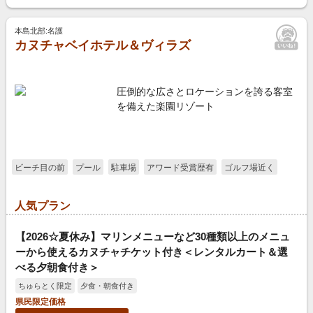
本島北部:名護
カヌチャベイホテル＆ヴィラズ
圧倒的な広さとロケーションを誇る客室
を備えた楽園リゾート
ビーチ目の前
プール
駐車場
アワード受賞歴有
ゴルフ場近く
人気プラン
【2026☆夏休み】マリンメニューなど30種類以上のメニュ
ーから使えるカヌチャチケット付き＜レンタルカート＆選
べる夕朝食付き＞
ちゅらとく限定
夕食・朝食付き
県民限定価格