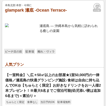
本島北部:本部・今帰仁
glampark 瀬底 -Ocean Terrace-
瀬底島 — 沖縄本島から気軽に訪れられ
る癒しの楽園
ビーチ目の前
駐車場
離れ・ヴィラ
人気プラン
【一室料金】＼広々50㎡以上のお部屋★1室50,000円の一律
価格／瀬底島の快適グランピング施設♪食材は自由に持ち込
んでOK◎【ちゅらとく限定】お好きなドリンクをお一人様2
本プレゼント！※最大6名までご宿泊可能(幼児添い寝は追加
6名まで)＜素泊り＞
ちゅらとく限定
食事なし
当日予約OK
駐車場無料