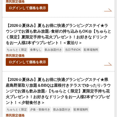
県民限定価格
ログインして価格を表示
【2026☆夏休み】夏もお得に快適グランピングステイ★ラ
ウンジでお酒も飲み放題♪食材の持ち込みもOK◎【ちゅらと
く限定】夏限定手持ち花火プレゼント！お好きなドリンク
をお一人様2本ずつプレゼント！＜素泊り＞
ちゅらとく限定
食事なし
飲み放題付き
当日予約OK
駐車場無料
県民限定価格
ログインして価格を表示
【2026☆夏休み】夏もお得に快適グランピングステイ★県
産島野菜取り放題＆BBQは屋根付きテラスでゆったり♪ラウ
ンジでお酒も飲み放題♪【ちゅらとく限定】夏限定手持ち花
火プレゼント！お好きなドリンクをお一人様2本ずつプレゼ
ント！＜夕朝食付き＞
ちゅらとく限定
夕食・朝食付き
飲み放題付き
駐車場無料
県民限定価格