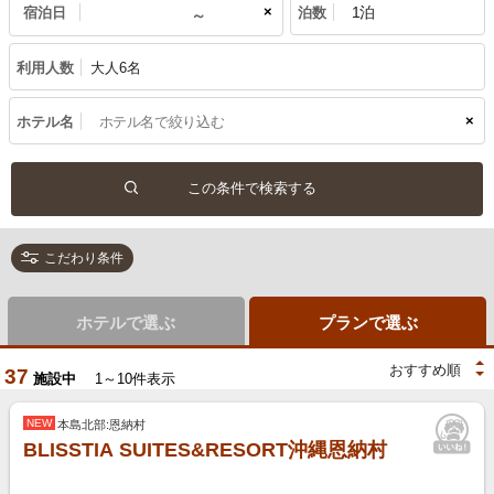
×
宿泊日
泊数
利用人数
大人6名
×
ホテル名
こだわり条件
ホテルで選ぶ
プランで選ぶ
37
施設中
1～10件表示
NEW
本島北部:恩納村
BLISSTIA SUITES&RESORT沖縄恩納村