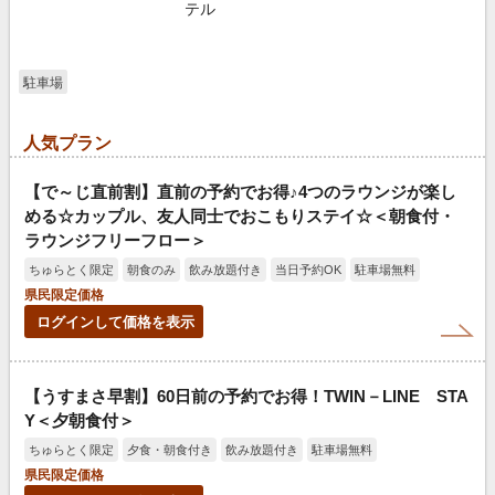
テル
駐車場
人気プラン
【で～じ直前割】直前の予約でお得♪4つのラウンジが楽し
める☆カップル、友人同士でおこもりステイ☆＜朝食付・
ラウンジフリーフロー＞
ちゅらとく限定
朝食のみ
飲み放題付き
当日予約OK
駐車場無料
県民限定価格
ログインして価格を表示
【うすまさ早割】60日前の予約でお得！TWIN－LINE STA
Y＜夕朝食付＞
ちゅらとく限定
夕食・朝食付き
飲み放題付き
駐車場無料
県民限定価格