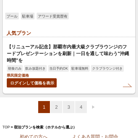
プール
駐車場
アワード受賞歴有
人気プラン
【リニューアル記念】那覇市内最大級クラブラウンジのフ
ードプレゼンテーションを刷新｜一日を通して味わう"沖縄
時間"を
朝食のみ
飲み放題付き
当日予約OK
駐車場無料
クラブラウンジ付き
県民限定価格
ログインして価格を表示
1
2
3
4
TOP
> 宿泊プランを検索（ホテルから選ぶ）
初めての方へ
よくある質問・お問合