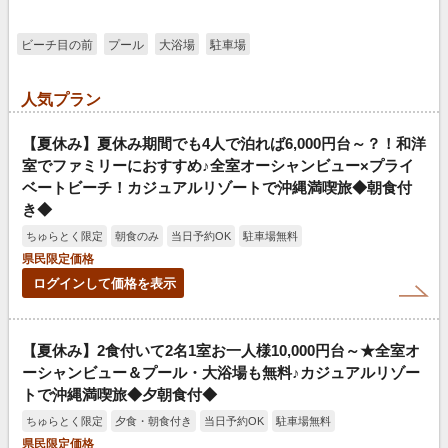
ビーチ目の前
プール
大浴場
駐車場
人気プラン
【夏休み】夏休み期間でも4人で泊れば6,000円台～？！和洋
室でファミリーにおすすめ♪全室オーシャンビュー×プライ
ベートビーチ！カジュアルリゾートで沖縄満喫旅◆朝食付
き◆
ちゅらとく限定
朝食のみ
当日予約OK
駐車場無料
県民限定価格
ログインして価格を表示
【夏休み】2食付いて2名1室お一人様10,000円台～★全室オ
ーシャンビュー＆プール・大浴場も無料♪カジュアルリゾー
トで沖縄満喫旅◆夕朝食付◆
ちゅらとく限定
夕食・朝食付き
当日予約OK
駐車場無料
県民限定価格