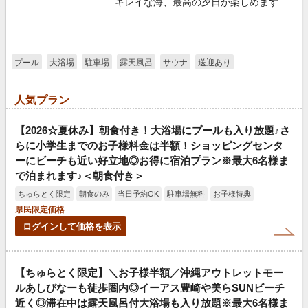
キレイな海、最高の夕日が楽しめます
プール
大浴場
駐車場
露天風呂
サウナ
送迎あり
人気プラン
【2026☆夏休み】朝食付き！大浴場にプールも入り放題♪さ
らに小学生までのお子様料金は半額！ショッピングセンタ
ーにビーチも近い好立地◎お得に宿泊プラン※最大6名様ま
で泊まれます♪＜朝食付き＞
ちゅらとく限定
朝食のみ
当日予約OK
駐車場無料
お子様特典
県民限定価格
ログインして価格を表示
【ちゅらとく限定】＼お子様半額／沖縄アウトレットモー
ルあしびなーも徒歩圏内◎イーアス豊崎や美らSUNビーチ
近く◎滞在中は露天風呂付大浴場も入り放題※最大6名様ま