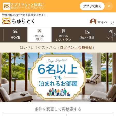
アプリでもっと快適に
×
アプリで開く
通知でセールも見逃さない
沖縄県民のおでかけを応援するサイト
マイページ
ホテル
ホテル
HOME
遊び・体験
ツア
宿泊
レストラン
はいさい！
ゲストさん（
ログイン／会員登録
）
※この画像はイメージです
条件を変更して再検索する