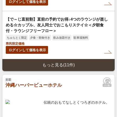
ログインして価格を表示
【で～じ直前割】直前の予約でお得♪4つのラウンジが楽し
める☆カップル、友人同士でおこもりステイ☆＜夕朝食
付・ラウンジフリーフロー＞
ちゅらとく限定
夕食・朝食付き
飲み放題付き
駐車場無料
県民限定価格
ログインして価格を表示
もっと見る(11件)
那覇
沖縄ハーバービューホテル
伝統のおもてなしとくつろぎのホテル。