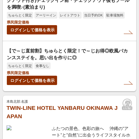
クアウト付き)チェックイン前・チェックアウト後もプール
を満喫♪(素泊まり)
ちゅらとく限定
アーリーイン
レイトアウト
当日予約OK
駐車場無料
県民限定価格
ログインして価格を表示
【で～じ直前割】ちゅらとく限定！で～じお得◎欧風バカ
ンスステイを。思い出を作りに◎
ちゅらとく限定
食事なし
県民限定価格
ログインして価格を表示
本島北部:名護
TWIN-LINE HOTEL YANBARU OKINAWA J
APAN
ふたつの景色、色彩の旅へ 沖縄の"ア
ート”と"自然”に出会うライフスタイルホ