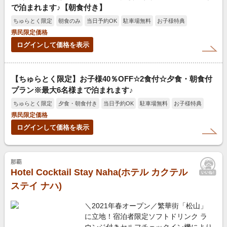
で泊まれます♪【朝食付き】
ちゅらとく限定
朝食のみ
当日予約OK
駐車場無料
お子様特典
県民限定価格
ログインして価格を表示
【ちゅらとく限定】お子様40％OFF☆2食付☆夕食・朝食付
プラン※最大6名様まで泊まれます♪
ちゅらとく限定
夕食・朝食付き
当日予約OK
駐車場無料
お子様特典
県民限定価格
ログインして価格を表示
那覇
Hotel Cocktail Stay Naha(ホテル カクテル
ステイ ナハ)
＼2021年春オープン／繁華街「松山」
に立地！宿泊者限定ソフトドリンク ラ
ウンジ付きセルフチェックイン機により