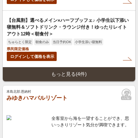
【台風割】選べるメイン×ハーフブッフェ♪ 小学生以下添い
寝無料＆ソフトドリンク・ラウンジ付き！ゆったりレイト
アウト12時＜朝食付＞
ちゅらとく限定
朝食のみ
当日予約OK
小学生添い寝無料
県民限定価格
ログインして価格を表示
もっと見る(4件)
本島北部:恩納村
みゆきハマバルリゾート
全客室から海を一望することができ、思
いっきりリゾート気分が満喫できます。