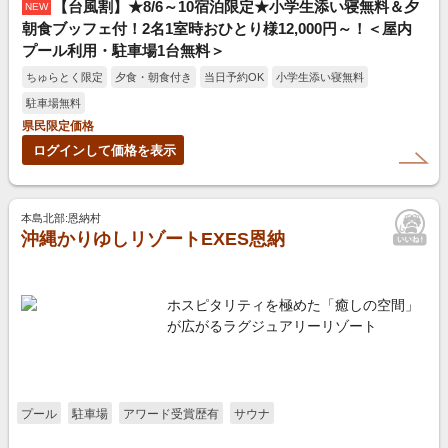
【台風割】★8/6～10宿泊限定★小学生添い寝無料＆夕
NEW
朝食ブッフェ付！2名1室時おひとり様12,000円～！＜屋内
プール利用・駐車場1台無料＞
ちゅらとく限定
夕食・朝食付き
当日予約OK
小学生添い寝無料
駐車場無料
県民限定価格
ログインして価格を表示
本島北部:恩納村
沖縄かりゆしリゾートEXES恩納
ホスピタリティを極めた「癒しの空間」
が広がるラグジュアリーリゾート
プール
駐車場
アワード受賞歴有
サウナ