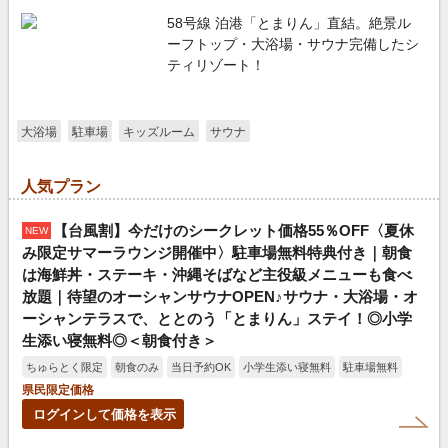
58号線 泊港「とまりん」直結。絶景ル
ーフトップ・大浴場・サウナ完備したシ
ティリゾート！
大浴場
駐車場
キッズルーム
サウナ
人気プラン
【台風割】今だけのシークレット価格55％OFF〈夏休
NEW
み限定サマーラウンジ開催中〉駐車場無料特典付き｜朝食
は海鮮丼・ステーキ・沖縄そばなど主役級メニューも食べ
放題｜待望のオーシャンサウナOPEN♪サウナ・大浴場・オ
ーシャンテラスで、ととのう「とまりん」ステイ！◎小学
生添い寝無料◎＜朝食付き＞
ちゅらとく限定
朝食のみ
当日予約OK
小学生添い寝無料
駐車場無料
県民限定価格
ログインして価格を表示