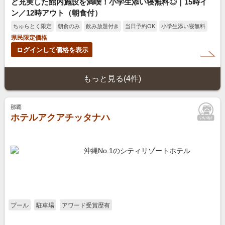
ど充実した館内施設を満喫！小学生添い寝無料◎｜15時イ
ン／12時アウト（朝食付）
ちゅらとく限定
朝食のみ
飲み放題付き
当日予約OK
小学生添い寝無料
県民限定価格
ログインして価格を表示
もっと見る(4件)
那覇
ホテルアクアチッタナハ
沖縄No.1のシティリゾートホテル
プール
駐車場
アワード受賞歴有