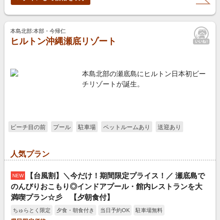
本島北部:本部・今帰仁
ヒルトン沖縄瀬底リゾート
本島北部の瀬底島にヒルトン日本初ビー
チリゾートが誕生。
ビーチ目の前
プール
駐車場
ペットルームあり
送迎あり
人気プラン
【台風割】＼今だけ！期間限定プライス！／ 瀬底島で
NEW
のんびりおこもり◎インドアプール・館内レストランを大
満喫プラン☆彡 【夕朝食付】
ちゅらとく限定
夕食・朝食付き
当日予約OK
駐車場無料