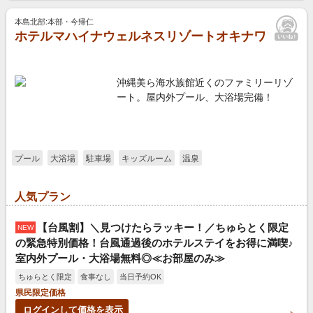
本島北部:本部・今帰仁
ホテルマハイナウェルネスリゾートオキナワ
沖縄美ら海水族館近くのファミリーリゾ
ート。屋内外プール、大浴場完備！
プール
大浴場
駐車場
キッズルーム
温泉
人気プラン
【台風割】＼見つけたらラッキー！／ちゅらとく限定
NEW
の緊急特別価格！台風通過後のホテルステイをお得に満喫♪
室内外プール・大浴場無料◎≪お部屋のみ≫
ちゅらとく限定
食事なし
当日予約OK
県民限定価格
ログインして価格を表示