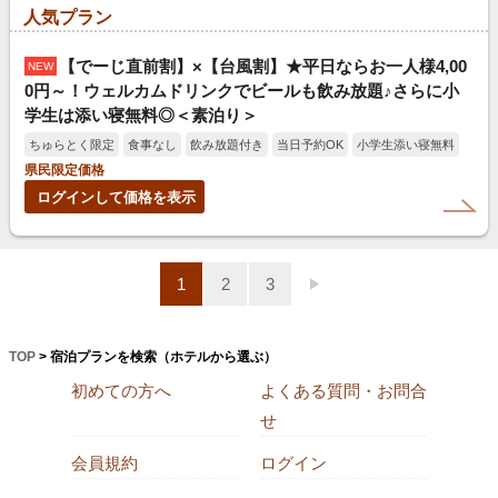
人気プラン
【でーじ直前割】×【台風割】★平日ならお一人様4,00
NEW
0円～！ウェルカムドリンクでビールも飲み放題♪さらに小
学生は添い寝無料◎＜素泊り＞
ちゅらとく限定
食事なし
飲み放題付き
当日予約OK
小学生添い寝無料
県民限定価格
ログインして価格を表示
1
2
3
TOP
> 宿泊プランを検索（ホテルから選ぶ）
初めての方へ
よくある質問・お問合
せ
会員規約
ログイン