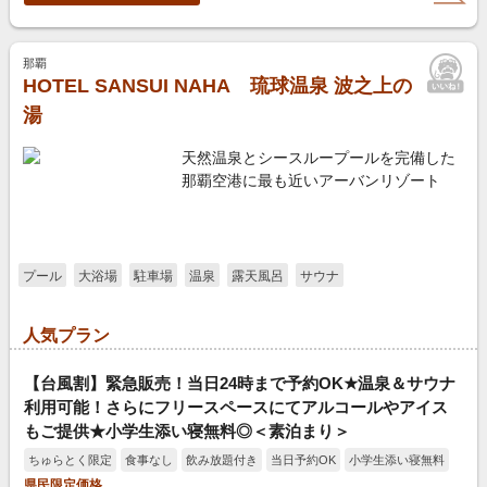
那覇
HOTEL SANSUI NAHA 琉球温泉 波之上の
湯
天然温泉とシースループールを完備した
那覇空港に最も近いアーバンリゾート
プール
大浴場
駐車場
温泉
露天風呂
サウナ
人気プラン
【台風割】緊急販売！当日24時まで予約OK★温泉＆サウナ
利用可能！さらにフリースペースにてアルコールやアイス
もご提供★小学生添い寝無料◎＜素泊まり＞
ちゅらとく限定
食事なし
飲み放題付き
当日予約OK
小学生添い寝無料
県民限定価格