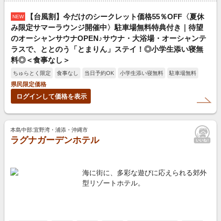
【台風割】今だけのシークレット価格55％OFF〈夏休
NEW
み限定サマーラウンジ開催中〉駐車場無料特典付き｜待望
のオーシャンサウナOPEN♪サウナ・大浴場・オーシャンテ
ラスで、ととのう「とまりん」ステイ！◎小学生添い寝無
料◎＜食事なし＞
ちゅらとく限定
食事なし
当日予約OK
小学生添い寝無料
駐車場無料
県民限定価格
ログインして価格を表示
本島中部:宜野湾・浦添・沖縄市
ラグナガーデンホテル
海に街に、多彩な遊びに応えられる郊外
型リゾートホテル。