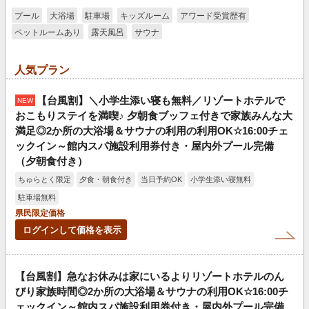
プール
大浴場
駐車場
キッズルーム
アワード受賞歴有
ペットルームあり
露天風呂
サウナ
人気プラン
【台風割】＼小学生添い寝も無料／リゾートホテルで
NEW
おこもりステイを満喫♪ 夕朝食ブッフェ付きで家族みんな大
満足◎2か所の大浴場＆サウナの利用の利用OK☆16:00チェ
ックイン～館内スパ施設利用券付き・屋内外プール完備
（夕朝食付き）
ちゅらとく限定
夕食・朝食付き
当日予約OK
小学生添い寝無料
駐車場無料
県民限定価格
ログインして価格を表示
【台風割】急なお休みは家にいるよりリゾートホテルのん
びり家族時間◎2か所の大浴場＆サウナの利用OK☆16:00チ
ェックイン～館内スパ施設利用券付き・屋内外プール完備