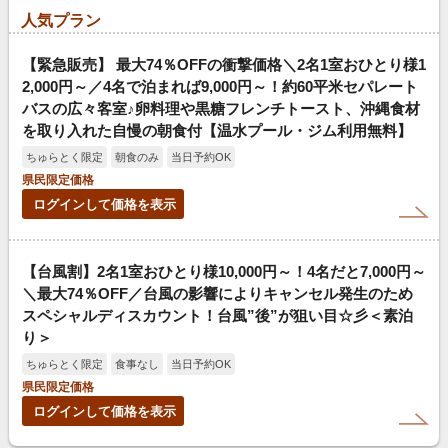
人気プラン
【緊急販売】 最大74％OFFの衝撃価格＼2名1室おひとり様1
2,000円～／4名で泊まれば9,000円～！約60平米セパレート
バスの広々客室♪卵料理や黒糖フレンチトースト、沖縄食材
を取り入れた自慢の朝食付【温水プール・ジム利用無料】
ちゅらとく限定
朝食のみ
当日予約OK
県民限定価格
ログインして価格を表示
【台風割】2名1室おひとり様10,000円～！4名だと7,000円～
＼最大74％OFF／台風の影響によりキャンセル発生のため
スペシャルディスカウント！台風”後”が狙い目☆彡＜素泊
り＞
ちゅらとく限定
食事なし
当日予約OK
県民限定価格
ログインして価格を表示