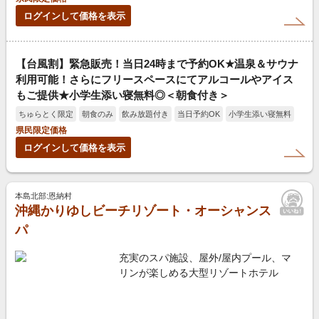
ログインして価格を表示
【台風割】緊急販売！当日24時まで予約OK★温泉＆サウナ
利用可能！さらにフリースペースにてアルコールやアイス
もご提供★小学生添い寝無料◎＜朝食付き＞
ちゅらとく限定
朝食のみ
飲み放題付き
当日予約OK
小学生添い寝無料
県民限定価格
ログインして価格を表示
本島北部:恩納村
沖縄かりゆしビーチリゾート・オーシャンス
パ
充実のスパ施設、屋外/屋内プール、マ
リンが楽しめる大型リゾートホテル