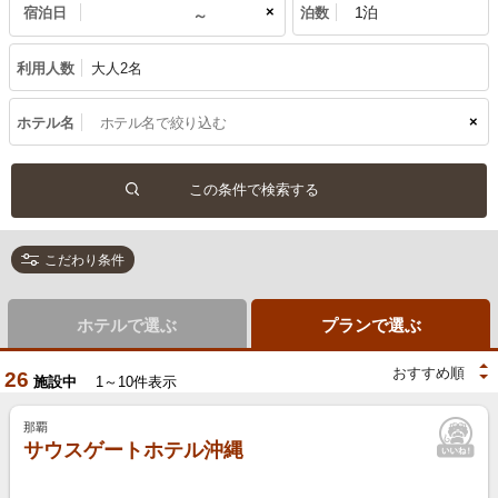
×
宿泊日
泊数
利用人数
大人2名
×
ホテル名
こだわり条件
ホテルで選ぶ
プランで選ぶ
26
施設中
1～10件表示
那覇
サウスゲートホテル沖縄