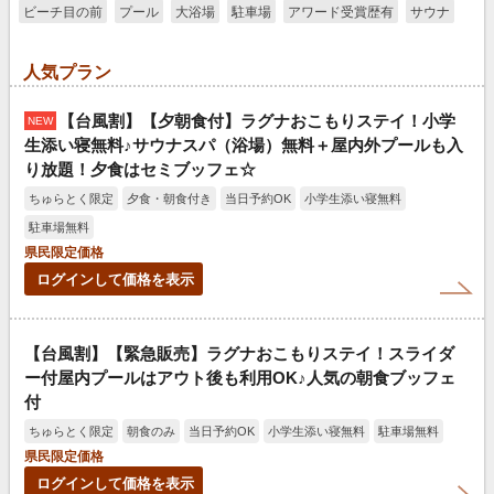
ビーチ目の前
プール
大浴場
駐車場
アワード受賞歴有
サウナ
人気プラン
【台風割】【夕朝食付】ラグナおこもりステイ！小学
NEW
生添い寝無料♪サウナスパ（浴場）無料＋屋内外プールも入
り放題！夕食はセミブッフェ☆
ちゅらとく限定
夕食・朝食付き
当日予約OK
小学生添い寝無料
駐車場無料
県民限定価格
ログインして価格を表示
【台風割】【緊急販売】ラグナおこもりステイ！スライダ
ー付屋内プールはアウト後も利用OK♪人気の朝食ブッフェ
付
ちゅらとく限定
朝食のみ
当日予約OK
小学生添い寝無料
駐車場無料
県民限定価格
ログインして価格を表示