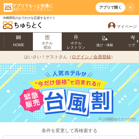
アプリでもっと快適に
×
アプリで開く
通知でセールも見逃さない
沖縄県民のおでかけを応援するサイト
マイページ
ホテル
ホテル
HOME
遊び・体験
ツア
宿泊
レストラン
はいさい！
ゲストさん（
ログイン／会員登録
）
※この画像はイメージです
条件を変更して再検索する