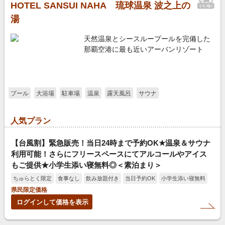
HOTEL SANSUI NAHA 琉球温泉 波之上の
湯
天然温泉とシースループールを完備した
那覇空港に最も近いアーバンリゾート
プール
大浴場
駐車場
温泉
露天風呂
サウナ
人気プラン
【台風割】緊急販売！当日24時まで予約OK★温泉＆サウナ
利用可能！さらにフリースペースにてアルコールやアイス
もご提供★小学生添い寝無料◎＜素泊まり＞
ちゅらとく限定
食事なし
飲み放題付き
当日予約OK
小学生添い寝無料
県民限定価格
ログインして価格を表示