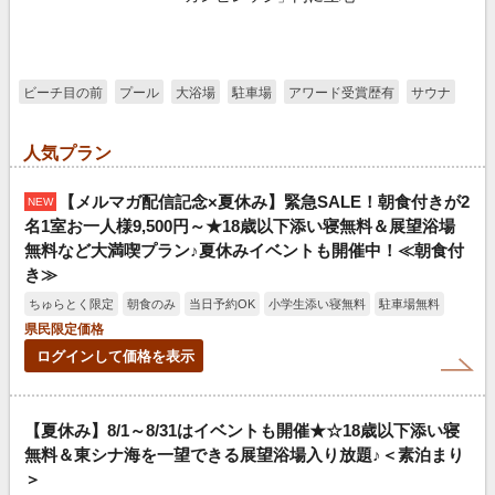
ビーチ目の前
プール
大浴場
駐車場
アワード受賞歴有
サウナ
人気プラン
【メルマガ配信記念×夏休み】緊急SALE！朝食付きが2
NEW
名1室お一人様9,500円～★18歳以下添い寝無料＆展望浴場
無料など大満喫プラン♪夏休みイベントも開催中！≪朝食付
き≫
ちゅらとく限定
朝食のみ
当日予約OK
小学生添い寝無料
駐車場無料
県民限定価格
ログインして価格を表示
【夏休み】8/1～8/31はイベントも開催★☆18歳以下添い寝
無料＆東シナ海を一望できる展望浴場入り放題♪＜素泊まり
＞