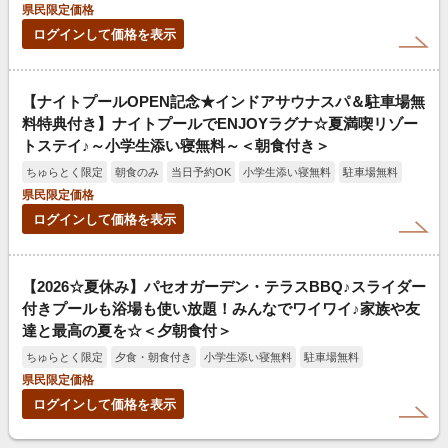
県民限定価格
ログインして価格を表示
【ナイトプールOPEN記念★インドアサウナスパ＆駐車場無
料特典付き】ナイトプールでENJOYラグナ☆夏満喫リゾー
トステイ♪～小学生添い寝無料～＜朝食付き＞
ちゅらとく限定
朝食のみ
当日予約OK
小学生添い寝無料
駐車場無料
県民限定価格
ログインして価格を表示
【2026☆夏休み】パセオガーデン・テラスBBQ♪スライダー
付きプールも浴場も使い放題！みんなでワイワイ♪家族や友
達と最高の夏を☆＜夕朝食付＞
ちゅらとく限定
夕食・朝食付き
小学生添い寝無料
駐車場無料
県民限定価格
ログインして価格を表示