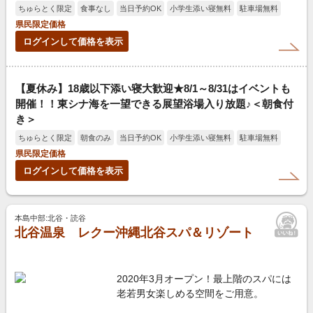
ちゅらとく限定
食事なし
当日予約OK
小学生添い寝無料
駐車場無料
県民限定価格
ログインして価格を表示
【夏休み】18歳以下添い寝大歓迎★8/1～8/31はイベントも
開催！！東シナ海を一望できる展望浴場入り放題♪＜朝食付
き＞
ちゅらとく限定
朝食のみ
当日予約OK
小学生添い寝無料
駐車場無料
県民限定価格
ログインして価格を表示
本島中部:北谷・読谷
北谷温泉 レクー沖縄北谷スパ＆リゾート
2020年3月オープン！最上階のスパには
老若男女楽しめる空間をご用意。