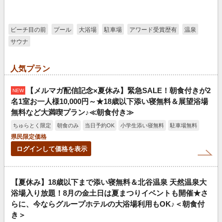
ビーチ目の前
プール
大浴場
駐車場
アワード受賞歴有
温泉
サウナ
人気プラン
【メルマガ配信記念×夏休み】緊急SALE！朝食付きが2
NEW
名1室お一人様10,000円～★18歳以下添い寝無料＆展望浴場
無料など大満喫プラン♪≪朝食付き≫
ちゅらとく限定
朝食のみ
当日予約OK
小学生添い寝無料
駐車場無料
県民限定価格
ログインして価格を表示
【夏休み】18歳以下まで添い寝無料＆北谷温泉 天然温泉大
浴場入り放題！8月の金土日は夏まつりイベントも開催★さ
らに、今ならグループホテルの大浴場利用もOK♪＜朝食付
き＞