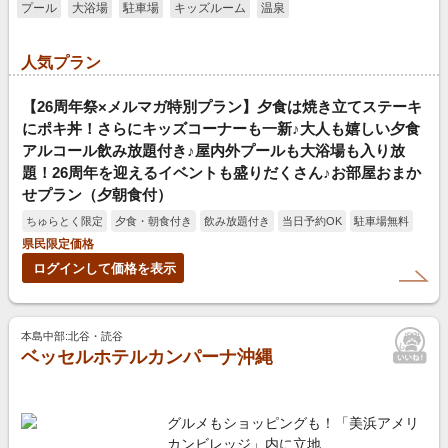
プール
大浴場
駐車場
キッズルーム
温泉
人気プラン
【26周年祭×メルマガ特別プラン】夕食は焼き立てステーキ
にポキ丼！さらにキッズコーナーも一新♪大人も嬉しい夕食
アルコール飲み放題付き♪屋内外プールも大浴場も入り放
題！26周年を迎えるイベントも盛りだくさん♪お部屋おまか
せプラン（夕朝食付）
ちゅらとく限定
夕食・朝食付き
飲み放題付き
当日予約OK
駐車場無料
県民限定価格
ログインして価格を表示
本島中部:北谷・読谷
ベッセルホテルカンパーナ沖縄
グルメもショッピングも！「美浜アメリ
カンビレッジ」内に立地