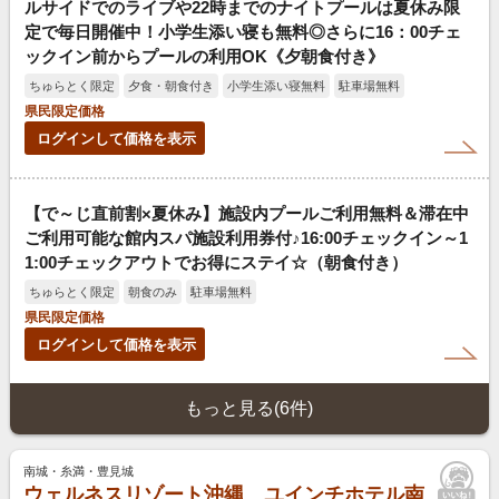
ルサイドでのライブや22時までのナイトプールは夏休み限
定で毎日開催中！小学生添い寝も無料◎さらに16：00チェ
ックイン前からプールの利用OK《夕朝食付き》
ちゅらとく限定
夕食・朝食付き
小学生添い寝無料
駐車場無料
県民限定価格
ログインして価格を表示
【で～じ直前割×夏休み】施設内プールご利用無料＆滞在中
ご利用可能な館内スパ施設利用券付♪16:00チェックイン～1
1:00チェックアウトでお得にステイ☆（朝食付き）
ちゅらとく限定
朝食のみ
駐車場無料
県民限定価格
ログインして価格を表示
もっと見る(6件)
南城・糸満・豊見城
ウェルネスリゾート沖縄 ユインチホテル南