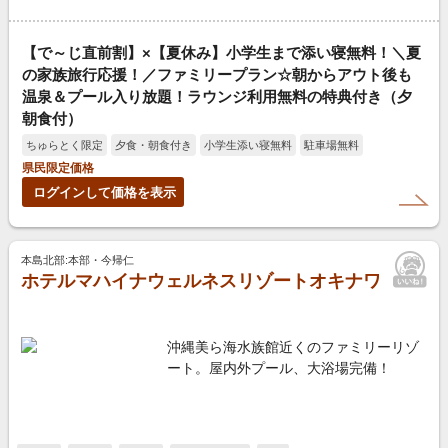
【で～じ直前割】×【夏休み】小学生まで添い寝無料！＼夏
の家族旅行応援！／ファミリープラン☆朝からアウト後も
温泉＆プール入り放題！ラウンジ利用無料の特典付き（夕
朝食付）
ちゅらとく限定
夕食・朝食付き
小学生添い寝無料
駐車場無料
県民限定価格
ログインして価格を表示
本島北部:本部・今帰仁
ホテルマハイナウェルネスリゾートオキナワ
沖縄美ら海水族館近くのファミリーリゾ
ート。屋内外プール、大浴場完備！