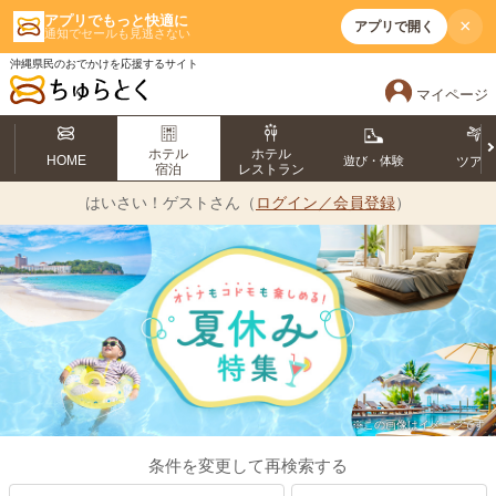
アプリでもっと快適に
×
アプリで開く
通知でセールも見逃さない
沖縄県民のおでかけを応援するサイト
マイページ
ホテル
ホテル
HOME
遊び・体験
ツア
宿泊
レストラン
はいさい！
ゲストさん（
ログイン／会員登録
）
※この画像はイメージです
条件を変更して再検索する