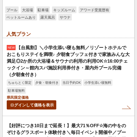
プール
大浴場
駐車場
キッズルーム
アワード受賞歴有
ペットルームあり
露天風呂
サウナ
人気プラン
【台風割】＼小学生添い寝も無料／リゾートホテルで
NEW
おこもりステイを満喫♪ 夕朝食ブッフェ付きで家族みんな大
満足◎2か所の大浴場＆サウナの利用の利用OK☆16:00チェ
ックイン～館内スパ施設利用券付き・屋内外プール完備
（夕朝食付き）
ちゅらとく限定
夕食・朝食付き
当日予約OK
小学生添い寝無料
駐車場無料
県民限定価格
ログインして価格を表示
【好評につき10日まで延長！】最大71％OFF☆海の中をの
ぞけるグラスボート体験付き＼毎日イベント開催中／プー