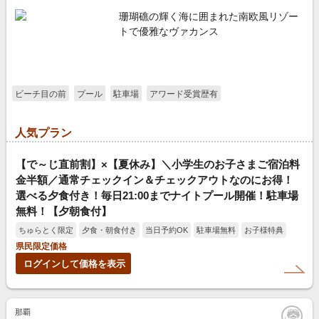
珊瑚礁の輝く海に囲まれた南欧風リゾー
トで優雅なヴァカンス
ビーチ目の前
プール
駐車場
アワード受賞歴有
人気プラン
【で～じ直前割】×【夏休み】＼小学生のお子さまご宿泊料
金半額／通常チェックイン＆チェックアウトなのにお得！
選べる夕食付き！毎日21:00までナイトプール開催！駐車場
無料！【夕朝食付】
ちゅらとく限定
夕食・朝食付き
当日予約OK
駐車場無料
お子様特典
県民限定価格
ログインして価格を表示
那覇