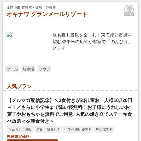
本島中部:宜野湾・浦添・沖縄市
オキナワ グランメールリゾート
昼も夜も景観を楽しむ！東海岸と市街を
望む32平米の広やか客室で「のんびり」
ステイ
プール
駐車場
サウナ
人気プラン
【メルマガ配信記念】＼2食付きが2名1室お一人様10,720円
～！／さらに小学生まで添い寝無料！お子様にうれしいお
菓子やおもちゃを無料でご用意♪人気の焼き立てステーキ食
べ放題＜夕朝食付き＞
ちゅらとく限定
夕食・朝食付き
小学生添い寝無料
駐車場無料
県民限定価格