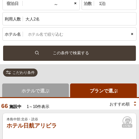
×
宿泊日
泊数
利用人数
大人2名
×
ホテル名
こだわり条件
ホテルで選ぶ
プランで選ぶ
66
施設中
1～10件表示
本島中部:北谷・読谷
ホテル日航アリビラ