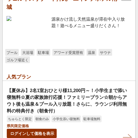
城
源泉かけ流し天然温泉が滞在中入り放
題！遊べるメニュー盛りだくさん！
プール
大浴場
駐車場
アワード受賞歴有
温泉
サウナ
ゴルフ場近く
人気プラン
【夏休み】2名1室おひとり様11,200円～！小学生まで添い
寝無料☆夏の家族旅行応援！ファミリープラン☆朝からア
ウト後も温泉＆プール入り放題！さらに、ラウンジ利用無
料の特典付き（朝食付）
ちゅらとく限定
朝食のみ
小学生添い寝無料
駐車場無料
県民限定価格
ログインして価格を表示