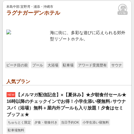
本島中部:宜野湾・浦添・沖縄市
ラグナガーデンホテル
海に街に、多彩な遊びに応えられる郊外
型リゾートホテル。
ビーチ目の前
プール
大浴場
駐車場
アワード受賞歴有
サウナ
人気プラン
【メルマガ配信記念】×【夏休み】★夕朝食付セール★
NEW
16時以降のチェックインでお得！小学生添い寝無料♪サウナ
スパ（浴場）無料＋屋内外プールも入り放題！夕食はセミ
ブッフェ★
ちゅらとく限定
夕食・朝食付き
当日予約OK
小学生添い寝無料
駐車場無料