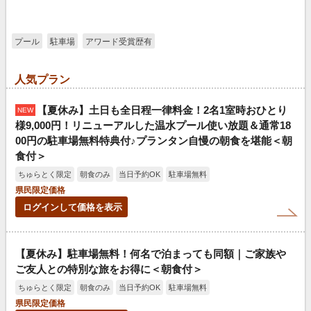
プール
駐車場
アワード受賞歴有
人気プラン
【夏休み】土日も全日程一律料金！2名1室時おひとり
NEW
様9,000円！リニューアルした温水プール使い放題＆通常18
00円の駐車場無料特典付♪プランタン自慢の朝食を堪能＜朝
食付＞
ちゅらとく限定
朝食のみ
当日予約OK
駐車場無料
県民限定価格
ログインして価格を表示
【夏休み】駐車場無料！何名で泊まっても同額｜ご家族や
ご友人との特別な旅をお得に＜朝食付＞
ちゅらとく限定
朝食のみ
当日予約OK
駐車場無料
県民限定価格