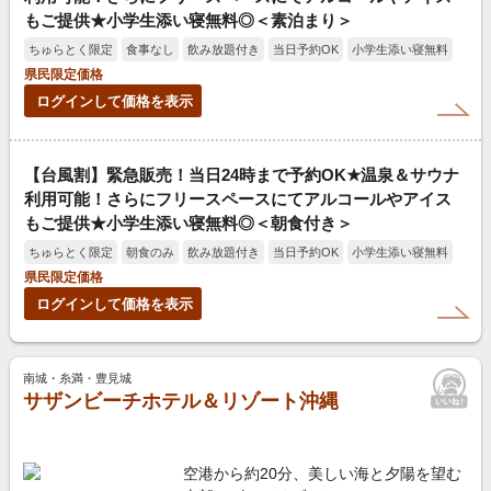
もご提供★小学生添い寝無料◎＜素泊まり＞
ちゅらとく限定
食事なし
飲み放題付き
当日予約OK
小学生添い寝無料
県民限定価格
ログインして価格を表示
【台風割】緊急販売！当日24時まで予約OK★温泉＆サウナ
利用可能！さらにフリースペースにてアルコールやアイス
もご提供★小学生添い寝無料◎＜朝食付き＞
ちゅらとく限定
朝食のみ
飲み放題付き
当日予約OK
小学生添い寝無料
県民限定価格
ログインして価格を表示
南城・糸満・豊見城
サザンビーチホテル＆リゾート沖縄
空港から約20分、美しい海と夕陽を望む