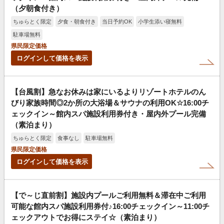
（夕朝食付き）
ちゅらとく限定
夕食・朝食付き
当日予約OK
小学生添い寝無料
駐車場無料
県民限定価格
ログインして価格を表示
【台風割】急なお休みは家にいるよりリゾートホテルのん
びり家族時間◎2か所の大浴場＆サウナの利用OK☆16:00チ
ェックイン～館内スパ施設利用券付き・屋内外プール完備
（素泊まり）
ちゅらとく限定
食事なし
駐車場無料
県民限定価格
ログインして価格を表示
【で～じ直前割】施設内プールご利用無料＆滞在中ご利用
可能な館内スパ施設利用券付♪16:00チェックイン～11:00チ
ェックアウトでお得にステイ☆（素泊まり）