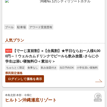
沖縄No.1のシティリゾートホテル
プール
駐車場
アワード受賞歴有
人気プラン
【でーじ直前割】×【台風割】★平日ならお一人様4,00
NEW
0円～！ウェルカムドリンクでビールも飲み放題♪さらに小
学生は添い寝無料◎＜素泊り＞
ちゅらとく限定
食事なし
飲み放題付き
当日予約OK
小学生添い寝無料
県民限定価格
ログインして価格を表示
本島北部:本部・今帰仁
ヒルトン沖縄瀬底リゾート