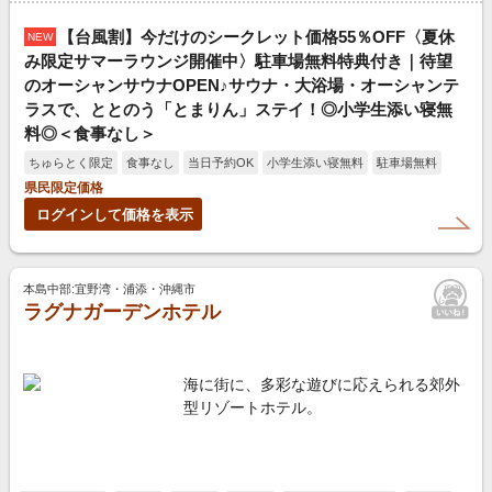
【台風割】今だけのシークレット価格55％OFF〈夏休
NEW
み限定サマーラウンジ開催中〉駐車場無料特典付き｜待望
のオーシャンサウナOPEN♪サウナ・大浴場・オーシャンテ
ラスで、ととのう「とまりん」ステイ！◎小学生添い寝無
料◎＜食事なし＞
ちゅらとく限定
食事なし
当日予約OK
小学生添い寝無料
駐車場無料
県民限定価格
ログインして価格を表示
本島中部:宜野湾・浦添・沖縄市
ラグナガーデンホテル
海に街に、多彩な遊びに応えられる郊外
型リゾートホテル。