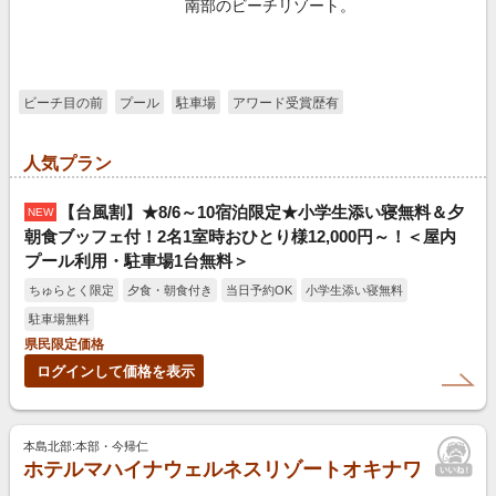
南部のビーチリゾート。
ビーチ目の前
プール
駐車場
アワード受賞歴有
人気プラン
【台風割】★8/6～10宿泊限定★小学生添い寝無料＆夕
NEW
朝食ブッフェ付！2名1室時おひとり様12,000円～！＜屋内
プール利用・駐車場1台無料＞
ちゅらとく限定
夕食・朝食付き
当日予約OK
小学生添い寝無料
駐車場無料
県民限定価格
ログインして価格を表示
本島北部:本部・今帰仁
ホテルマハイナウェルネスリゾートオキナワ