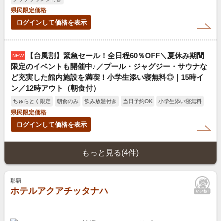
県民限定価格
ログインして価格を表示
【台風割】緊急セール！全日程60％OFF＼夏休み期間
NEW
限定のイベントも開催中♪／プール・ジャグジー・サウナな
ど充実した館内施設を満喫！小学生添い寝無料◎｜15時イ
ン／12時アウト（朝食付）
ちゅらとく限定
朝食のみ
飲み放題付き
当日予約OK
小学生添い寝無料
県民限定価格
ログインして価格を表示
もっと見る(4件)
那覇
ホテルアクアチッタナハ