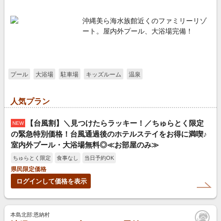
沖縄美ら海水族館近くのファミリーリゾ
ート。屋内外プール、大浴場完備！
プール
大浴場
駐車場
キッズルーム
温泉
人気プラン
【台風割】＼見つけたらラッキー！／ちゅらとく限定
NEW
の緊急特別価格！台風通過後のホテルステイをお得に満喫♪
室内外プール・大浴場無料◎≪お部屋のみ≫
ちゅらとく限定
食事なし
当日予約OK
県民限定価格
ログインして価格を表示
本島北部:恩納村