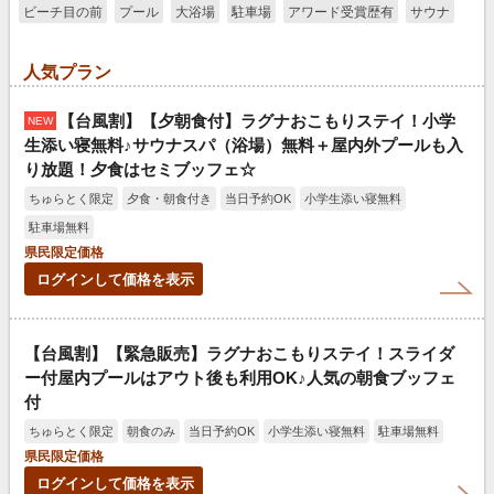
ビーチ目の前
プール
大浴場
駐車場
アワード受賞歴有
サウナ
人気プラン
【台風割】【夕朝食付】ラグナおこもりステイ！小学
NEW
生添い寝無料♪サウナスパ（浴場）無料＋屋内外プールも入
り放題！夕食はセミブッフェ☆
ちゅらとく限定
夕食・朝食付き
当日予約OK
小学生添い寝無料
駐車場無料
県民限定価格
ログインして価格を表示
【台風割】【緊急販売】ラグナおこもりステイ！スライダ
ー付屋内プールはアウト後も利用OK♪人気の朝食ブッフェ
付
ちゅらとく限定
朝食のみ
当日予約OK
小学生添い寝無料
駐車場無料
県民限定価格
ログインして価格を表示