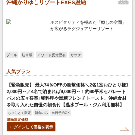
沖縄かりゆしリゾートEXES恩納
ホスピタリティを極めた「癒しの空間」
が広がるラグジュアリーリゾート
プール
駐車場
アワード受賞歴有
サウナ
人気プラン
【緊急販売】 最大74％OFFの衝撃価格＼2名1室おひとり様1
2,000円～／4名で泊まれば9,000円～！約60平米セパレート
バスの広々客室♪卵料理や黒糖フレンチトースト、沖縄食材
を取り入れた自慢の朝食付【温水プール・ジム利用無料】
ちゅらとく限定
朝食のみ
当日予約OK
県民限定価格
ログインして価格を表示