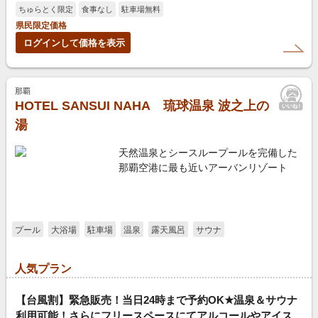
ちゅらとく限定
食事なし
駐車場無料
県民限定価格
ログインして価格を表示
那覇
HOTEL SANSUI NAHA 琉球温泉 波之上の
湯
天然温泉とシースループールを完備した
那覇空港に最も近いアーバンリゾート
プール
大浴場
駐車場
温泉
露天風呂
サウナ
人気プラン
【台風割】緊急販売！当日24時まで予約OK★温泉＆サウナ
利用可能！さらにフリースペースにてアルコールやアイス