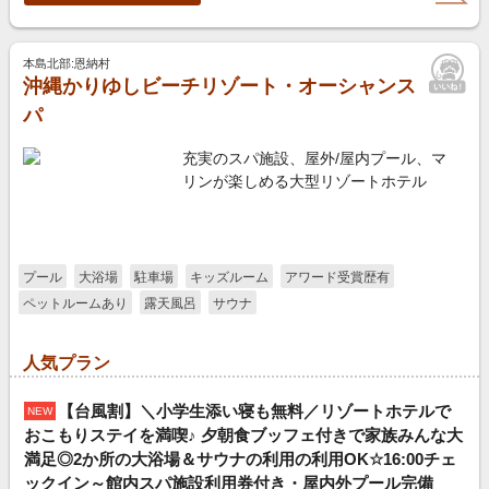
本島北部:恩納村
沖縄かりゆしビーチリゾート・オーシャンス
パ
充実のスパ施設、屋外/屋内プール、マ
リンが楽しめる大型リゾートホテル
プール
大浴場
駐車場
キッズルーム
アワード受賞歴有
ペットルームあり
露天風呂
サウナ
人気プラン
【台風割】＼小学生添い寝も無料／リゾートホテルで
NEW
おこもりステイを満喫♪ 夕朝食ブッフェ付きで家族みんな大
満足◎2か所の大浴場＆サウナの利用の利用OK☆16:00チェ
ックイン～館内スパ施設利用券付き・屋内外プール完備