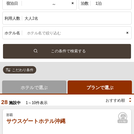
×
宿泊日
泊数
利用人数
大人2名
×
ホテル名
こだわり条件
ホテルで選ぶ
プランで選ぶ
28
施設中
1～10件表示
那覇
サウスゲートホテル沖縄