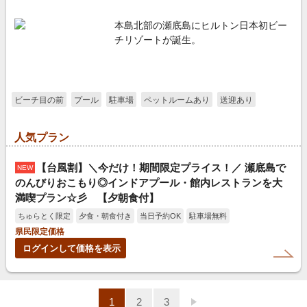
本島北部の瀬底島にヒルトン日本初ビー
チリゾートが誕生。
ビーチ目の前
プール
駐車場
ペットルームあり
送迎あり
人気プラン
【台風割】＼今だけ！期間限定プライス！／ 瀬底島で
NEW
のんびりおこもり◎インドアプール・館内レストランを大
満喫プラン☆彡 【夕朝食付】
ちゅらとく限定
夕食・朝食付き
当日予約OK
駐車場無料
県民限定価格
ログインして価格を表示
1
2
3