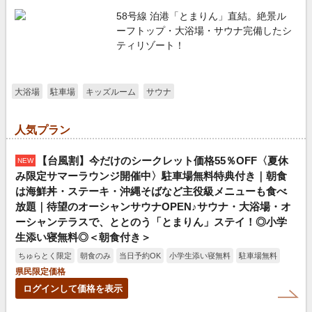
58号線 泊港「とまりん」直結。絶景ル
ーフトップ・大浴場・サウナ完備したシ
ティリゾート！
大浴場
駐車場
キッズルーム
サウナ
人気プラン
【台風割】今だけのシークレット価格55％OFF〈夏休
NEW
み限定サマーラウンジ開催中〉駐車場無料特典付き｜朝食
は海鮮丼・ステーキ・沖縄そばなど主役級メニューも食べ
放題｜待望のオーシャンサウナOPEN♪サウナ・大浴場・オ
ーシャンテラスで、ととのう「とまりん」ステイ！◎小学
生添い寝無料◎＜朝食付き＞
ちゅらとく限定
朝食のみ
当日予約OK
小学生添い寝無料
駐車場無料
県民限定価格
ログインして価格を表示