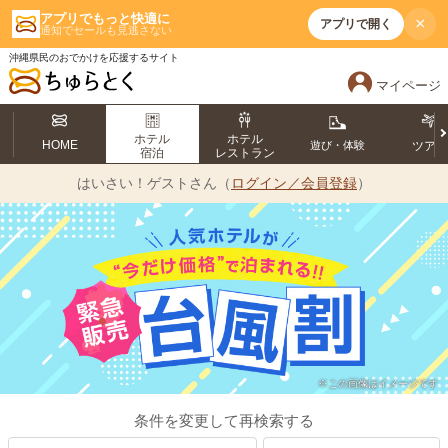
アプリでもっと快適に
×
アプリで開く
通知でセールも見逃さない
沖縄県民のおでかけを応援するサイト
マイページ
ホテル
ホテル
HOME
遊び・体験
ツア
宿泊
レストラン
はいさい！
ゲストさん（
ログイン／会員登録
）
※この画像はイメージです
条件を変更して再検索する