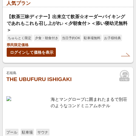
人気プラン
【飲茶三昧ディナー】出来立て飲茶☆オーダーバイキング
であれもこれも召し上がれ♪＜夕朝食付＞＜添い寝幼児無料
＞
ちゅらとく限定
夕食・朝食付き
当日予約OK
駐車場無料
お子様特典
県民限定価格
ログインして価格を表示
石垣島
THE UBUFURU ISHIGAKI
海とマングローブに囲まれたまるで別荘
のようなコンドミニアムホテル
プール
駐車場
サウナ