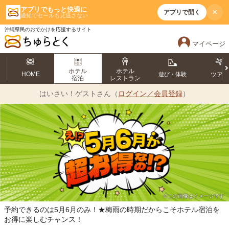
アプリでもっと快適に
×
アプリで開く
通知でセールも見逃さない
沖縄県民のおでかけを応援するサイト
マイページ
ホテル
ホテル
HOME
遊び・体験
ツア
宿泊
レストラン
はいさい！
ゲストさん（
ログイン／会員登録
）
※この画像はイメージです
予約できるのは5月6月のみ！★梅雨の時期だからこそホテル宿泊を
お得に楽しむチャンス！