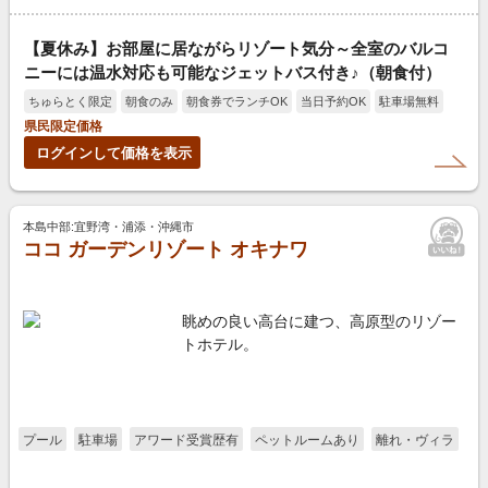
【夏休み】お部屋に居ながらリゾート気分～全室のバルコ
ニーには温水対応も可能なジェットバス付き♪（朝食付）
ちゅらとく限定
朝食のみ
朝食券でランチOK
当日予約OK
駐車場無料
県民限定価格
ログインして価格を表示
本島中部:宜野湾・浦添・沖縄市
ココ ガーデンリゾート オキナワ
眺めの良い高台に建つ、高原型のリゾー
トホテル。
プール
駐車場
アワード受賞歴有
ペットルームあり
離れ・ヴィラ