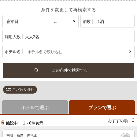
条件を変更して再検索する
×
宿泊日
泊数
利用人数
大人2名
×
ホテル名
こだわり条件
ホテルで選ぶ
プランで選ぶ
6
施設中
1～6件表示
南城・糸満・豊見城