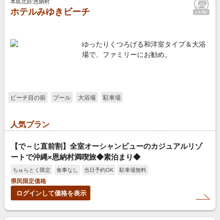
本島北部:恩納村
ホテルみゆきビーチ
ゆったりくつろげる和洋室タイプ＆大浴
場で、ファミリーにお勧め。
ビーチ目の前
プール
大浴場
駐車場
人気プラン
【で～じ直前割】全室オーシャンビューのカジュアルリゾ
ートで沖縄×恩納村満喫旅◆素泊まり◆
ちゅらとく限定
食事なし
当日予約OK
駐車場無料
県民限定価格
ログインして価格を表示