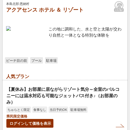
本島北部:恩納村
アクアセンス ホテル ＆ リゾート
この地に調和した、水と空と太陽が交わ
り自然と一体となる特別な体験を
ビーチ目の前
プール
駐車場
人気プラン
【夏休み】お部屋に居ながらリゾート気分～全室のバルコ
ニーには温水対応も可能なジェットバス付き♪（お部屋の
み）
ちゅらとく限定
食事なし
当日予約OK
駐車場無料
県民限定価格
ログインして価格を表示