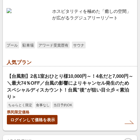
ホスピタリティを極めた「癒しの空間」
が広がるラグジュアリーリゾート
プール
駐車場
アワード受賞歴有
サウナ
人気プラン
【台風割】2名1室おひとり様10,000円～！4名だと7,000円～
＼最大74％OFF／台風の影響によりキャンセル発生のため
スペシャルディスカウント！台風”後”が狙い目☆彡＜素泊
り＞
ちゅらとく限定
食事なし
当日予約OK
県民限定価格
ログインして価格を表示