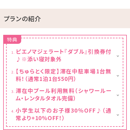
プランの紹介
特典
ピエノマジェラート『ダブル』引換券付
♪※添い寝対象外
カップ or コーンがお選びいただけます
【ちゅらとく限定】滞在中駐車場1台無
※『ピエノマジェラート』が休業日でご利用い
料！（通常1泊1台550円）
ただけない場合は、
ホテル内で使える500円チケットをお渡し
滞在中1室1台利用無料(通常1泊1台550円)
滞在中プール利用無料（シャワールー
いたします。
※2台目からは有料となりますのでご注意くだ
ム・レンタルタオル完備）
さい
※無料利用はチェックイン後～チェックアウト
小学生以下のお子様30％OFF♪（通
日の13:00となります
常より+10%OFF！）
※上記時間外でのご利用の場合は、1,000円/
名（小学生～大人）頂戴いたします
※お子様料金は大人2名からが対象となりま
※プールやビーチ用のバスタオル貸出無料で