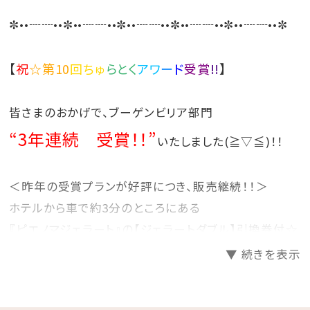
す
す
✼••┈┈••✼••┈┈••✼••┈┈••✼••┈┈••✼••┈┈••✼
【
祝
☆第10
回ちゅ
らとく
アワ
ー
ド
受賞
!!
】
皆さまのおかげで、ブーゲンビリア部門
“3年連続 受賞！！”
いたしました(≧▽≦)！！
＜昨年の受賞プランが好評につき、販売継続！！＞
ホテルから車で約3分のところにある
『ピエノマジェラート』の【ジェラートダブル】引換券付☆
カップ or コーンをお選びいただけます♪
▼ 続きを表示
県内唯一の「世界ジェラート騎士」「ジェラートマエスト