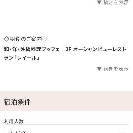
▼ 続きを表示
すので
予めご了承ください。
9月以降の休業日につきましても、確認次第更新いた
します。
◇朝食のご案内◇
和・洋・沖縄料理ブッフェ｜2F オーシャンビューレスト
ラン「レイール」
さらにお子様料金20％OFF⇒30％OFF！Σ(゜Д゜ )
▼ 続きを表示
※大人2名から対象
✼••┈┈••✼••┈┈••✼••┈┈••✼••┈┈••✼••┈┈••✼
宿泊条件
■客室について■
利用人数
・眺望、フロアは当日のお楽しみ♪
大人2名