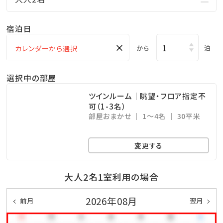
・全室禁煙｜バルコニー付
・冷蔵庫、アイスペール、電気ケトル完備
宿泊日
・奇数フロアに無料製氷機有
×
から
泊
■プラン内容・特典
選択中の部屋
★ピエノマジェラート『ダブル』引換券※添い寝対象外
ツインルーム｜眺望・フロア指定不
・夕朝食ブッフェ付
可（1-3名）
・お子様料金30％OFF♪※大人2名からにて対象
部屋おまかせ
1～4名
30平米
・滞在中プール利用無料
・滞在中駐車場1台無料！(通常1泊1台550円)
変更する
＜毎週開催｜サザンde週末ステージ♪＞
大人2名1室利用の場合
ガーデンプールサイドで心地良い風を感じながら、
2026年08月
前月
翌月
琉球和太鼓・創作エイサー、沖縄音楽LIVEなどをお楽し
みいただけます♪