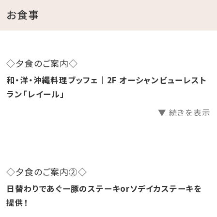
ロ」が創り出す
お食事
とっておきのジェラートをお楽しみください♪
※不定休となりますので、店舗の営業については、
『ピエノマジェラート』
公式インスタグラム
をご確認く
◇夕食のご案内◇
ださい。
※ご滞在中に『ピエノマジェラート』が休業日でご利用
和・洋・沖縄料理ブッフェ｜2F オーシャンビューレスト
いただけない場合は、
ラン「レイール」
ホテル内で使える500円チケットをお渡しいたします。
▼ 続きを表示
※
【8月休業日】 7日（金）、10日（月）、18日（火）、25日
（火） 8/6現在
◇夕食のご案内②◇
※8/7（金）は、台風接近に伴い臨時休業となります。
日替わりであぐー豚のステーキorソデイカステーキを
※休業日につきましは、店舗の状況により
提供！
急遽変更になる場合があり、随時更新予定となりま