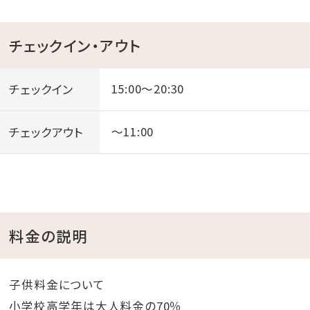
※ウォータースライダーは身長110cm未満、体重120kg
以上の方はご利用いただけません。
チェックイン・アウト
※特典の変更は出来かねます。
チェックイン
15:00～20:30
【インドアプールについて】
※無料利用はチェックイン後～チェックアウト日の13:00
チェックアウト
～11:00
となります。
※上記時間外でのご利用の場合は、1,000円/名（小学
生～大人）頂戴いたします。
※プールやビーチ用のバスタオル貸出無料です。
料金の説明
【添い寝のお子様について】
※添い寝（食事・布団不要）のお子様は食事・寝具・アメ
子供料金について
ニティ類・特典は付いておりません。
小学校高学年は大人料金の70％
※お食事代は現地でお支払いください。