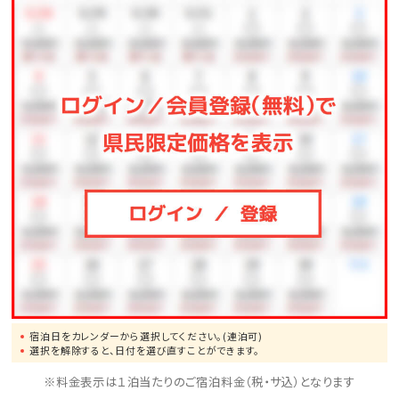
◆開催日程｜毎週土曜日 19:00～19:30
◆出演者は日替わり、イベント内容は変更になる可能
性がございます。
詳細はホテル公式HPをご覧ください。
■注意事項とご案内■
【ガーデンプールについて】
※夏季限定となります。(2026年3月～2026年10月31日
まで)
※無料利用はチェックイン後～チェックアウト日の13:00
となります。
※上記時間外でのご利用の場合は、1,000円/名（小学
宿泊日をカレンダーから選択してください。(連泊可)
選択を解除すると、日付を選び直すことができます。
生～大人）頂戴いたします。
※料金表示は１泊当たりのご宿泊料金（税・サ込）となります
※プールやビーチ用のバスタオル貸出無料です。