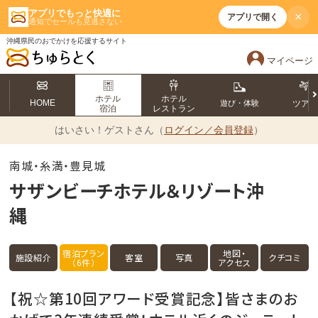
アプリでもっと快適に
×
アプリで開く
通知でセールも見逃さない
沖縄県民のおでかけを応援するサイト
マイページ
ホテル
ホテル
HOME
遊び・体験
ツア
宿泊
レストラン
はいさい！
ゲストさん（
ログイン／会員登録
）
南城・糸満・豊見城
サザンビーチホテル＆リゾート沖
縄
宿泊プラン
地図・
施設紹介
客室
写真
クチコミ
（6件）
アクセス
【祝☆第10回アワード受賞記念】皆さまのお