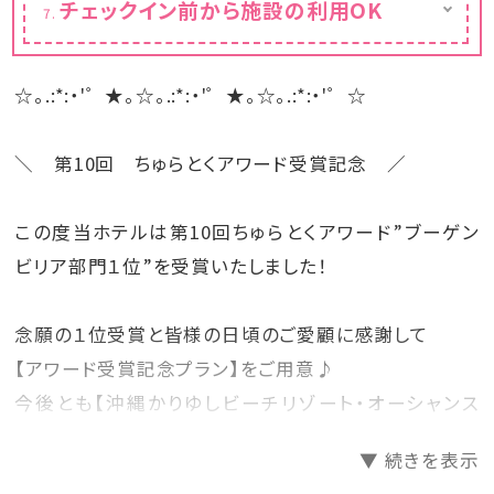
チェックイン前から施設の利用OK
ございます。
フロントに荷物を預けてひと足お先にプール
やビーチで遊ぼう♪
☆。.:*:・'゜★。☆。.:*:・'゜★。☆。.:*:・'゜☆
＼ 第10回 ちゅらとくアワード受賞記念 ／
この度当ホテルは第10回ちゅらとくアワード”ブーゲン
ビリア部門１位”を受賞いたしました！
念願の１位受賞と皆様の日頃のご愛顧に感謝して
【アワード受賞記念プラン】をご用意♪
今後とも【沖縄かりゆしビーチリゾート・オーシャンス
パ】をよろしくお願いいたします。
▼ 続きを表示