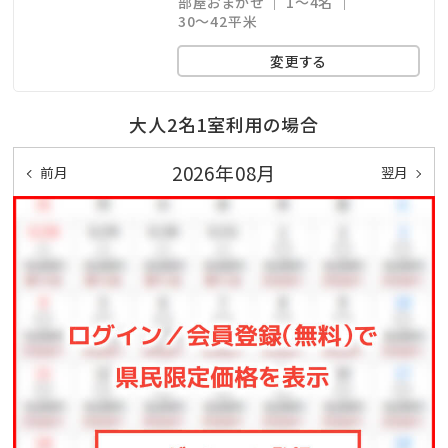
部屋おまかせ
1～4名
●未就学児のお子様は朝食無料（大人同伴時に限る）
30～42平米
●3歳以下のお子様は夕食無料（大人同伴時に限る）
変更する
●グラスボート乗船割引あり
●客室内Wi－Fi利用可
大人2名1室利用の場合
2026年08月
前月
翌月