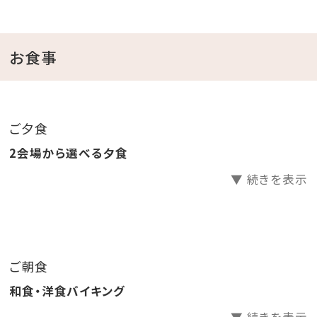
☆。.:*:・'゜★。☆。.:*:・'゜★。☆。.:*:・'゜☆
☆アワード受賞記念プラン☆
お食事
￣V￣￣￣￣￣￣￣￣￣￣￣
・夕朝食付き（ご夕食は3歳以下無料）
・館内スパ1day利用券付き
ご夕食
・駐車場無料（通常1泊1台500円、最大1,500円）
2会場から選べる夕食
▼ 続きを表示
▼館内スパ施設のご案内▼
【営業時間】
6:00～9:00（最終入場8:30）
13:00～23:00（最終入場22:30）※毎週水曜日のみ
ご朝食
15:00オープン
和食・洋食バイキング
※酒気帯び又は体調の優れない場合はご利用をお控え
ください。