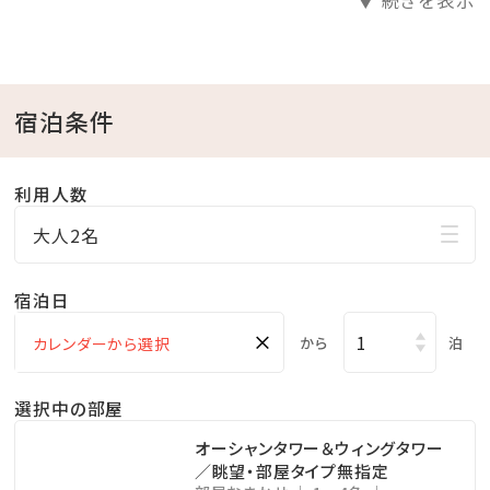
▼ 続きを表示
※スパ利用券は、ご利用の無い場合でもご返金等は一
切行っておりません。
※営業時間など詳しくは公式HPをご確認ください。
宿泊条件
＜施設のご案内＞
利用人数
●ガーデンプール利用無料
【期間】4月～10月頃
大人2名
※営業期間は変更になる場合がございます。
宿泊日
●インドアプール利用無料
【期間】通年
×
から
泊
●フィットネスジム利用無料
選択中の部屋
＜ホテルのおもてなし＞
オーシャンタワー＆ウィングタワー
●0歳～未就学児のお子様まで添い寝無料
／眺望・部屋タイプ無指定