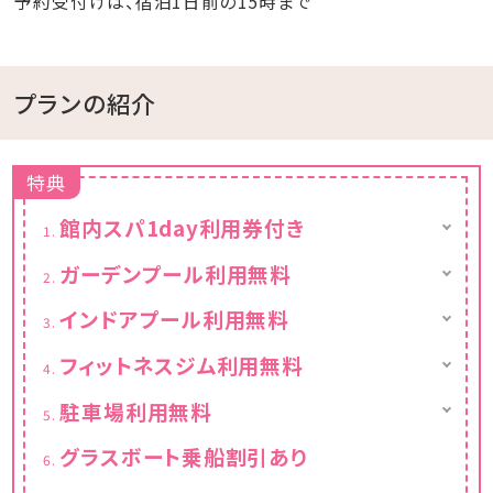
予約受付けは、宿泊1日前の15時まで
プランの紹介
特典
館内スパ1day利用券付き
▼館内スパ施設のご案内▼
ガーデンプール利用無料
【営業時間】
スパパークのメインゾーンであるガーデンプー
6:00～9:00（最終入場8:30）
インドアプール利用無料
ル。
13:00～23:00（最終入場22:30）※毎週水曜
快適な25m室内プール！雨の日でも冬季でも
最深約1m。傾斜がついておりお子様でもご利
日のみ15:00オープン
フィットネスジム利用無料
楽しめます。
用いただけます♪
※酒気帯び又は体調の優れない場合はご利
営業時間／9:00～22:00
ジェットバス＆ブロアーバスもございます♪
■営業時間
用をお控えください。
駐車場利用無料
■営業時間
【3月～6月】9:00～18:00
※スパ利用券は、ご利用の無い場合でもご返
通常1泊1台500円～
9:00～22:00
【7月～9月】9:00～22:00
金等は一切行っておりません。
グラスボート乗船割引あり
【10月】9:00～18:00
※営業時間など詳しくは公式HPをご確認くだ
※営業期間、遊泳時間は変更になる可能性が
さい。