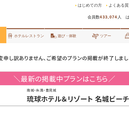
はじめての方
よくある質
会員数
433,074
人 
泊
ホテルレストラン
遊び・体験
ツアー
変申し訳ありません、ご希望のプランの掲載が終了しまし
＼最新の掲載中プランはこちら／
南城・糸満・豊見城
琉球ホテル＆リゾート 名城ビー