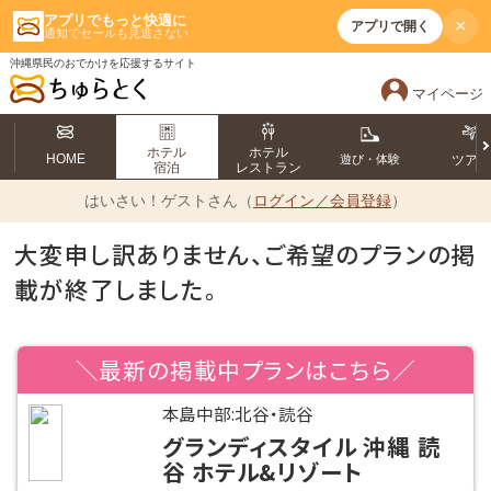
アプリでもっと快適に
×
アプリで開く
通知でセールも見逃さない
沖縄県民のおでかけを応援するサイト
マイページ
ホテル
ホテル
HOME
遊び・体験
ツア
宿泊
レストラン
はいさい！
ゲストさん（
ログイン／会員登録
）
大変申し訳ありません、ご希望のプランの掲
載が終了しました。
＼最新の掲載中プランはこちら／
本島中部:北谷・読谷
グランディスタイル 沖縄 読
谷 ホテル&リゾート