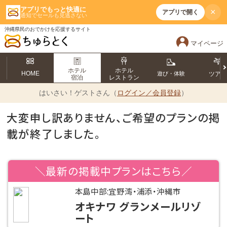
アプリでもっと快適に
×
アプリで開く
通知でセールも見逃さない
沖縄県民のおでかけを応援するサイト
マイページ
ホテル
ホテル
HOME
遊び・体験
ツア
宿泊
レストラン
はいさい！
ゲストさん（
ログイン／会員登録
）
大変申し訳ありません、ご希望のプランの掲
載が終了しました。
＼最新の掲載中プランはこちら／
本島中部:宜野湾・浦添・沖縄市
オキナワ グランメールリゾ
ート