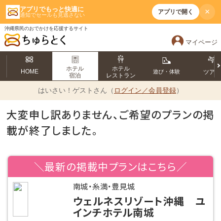
アプリでもっと快適に
×
アプリで開く
通知でセールも見逃さない
沖縄県民のおでかけを応援するサイト
マイページ
ホテル
ホテル
HOME
遊び・体験
ツア
宿泊
レストラン
はいさい！
ゲストさん（
ログイン／会員登録
）
大変申し訳ありません、ご希望のプランの掲
載が終了しました。
＼最新の掲載中プランはこちら／
南城・糸満・豊見城
ウェルネスリゾート沖縄 ユ
インチホテル南城