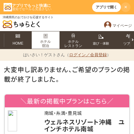
アプリでもっと快適に
×
アプリで開く
通知でセールも見逃さない
沖縄県民のおでかけを応援するサイト
マイページ
ホテル
ホテル
HOME
遊び・体験
ツア
宿泊
レストラン
はいさい！
ゲストさん（
ログイン／会員登録
）
大変申し訳ありません、ご希望のプランの掲
載が終了しました。
＼最新の掲載中プランはこちら／
南城・糸満・豊見城
ウェルネスリゾート沖縄 ユ
インチホテル南城