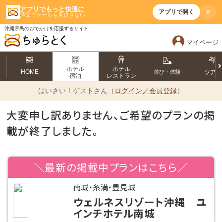
アプリでもっと快適に
×
アプリで開く
通知でセールも見逃さない
沖縄県民のおでかけを応援するサイト
マイページ
ホテル
ホテル
HOME
遊び・体験
ツア
宿泊
レストラン
はいさい！
ゲストさん（
ログイン／会員登録
）
大変申し訳ありません、ご希望のプランの掲
載が終了しました。
＼最新の掲載中プランはこちら／
南城・糸満・豊見城
ウェルネスリゾート沖縄 ユ
インチホテル南城