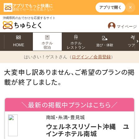
アプリでもっと快適に
×
アプリで開く
通知でセールも見逃さない
沖縄県民のおでかけを応援するサイト
マイページ
ホテル
ホテル
HOME
遊び・体験
ツア
宿泊
レストラン
はいさい！
ゲストさん（
ログイン／会員登録
）
大変申し訳ありません、ご希望のプランの掲
載が終了しました。
＼最新の掲載中プランはこちら／
南城・糸満・豊見城
ウェルネスリゾート沖縄 ユ
インチホテル南城