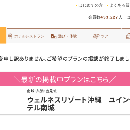
はじめての方
よくある質
会員数
433,227
人 
泊
ホテルレストラン
遊び・体験
ツアー
変申し訳ありません、ご希望のプランの掲載が終了しまし
＼最新の掲載中プランはこちら／
南城・糸満・豊見城
ウェルネスリゾート沖縄 ユイン
テル南城