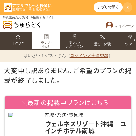
アプリでもっと快適に
×
アプリで開く
通知でセールも見逃さない
沖縄県民のおでかけを応援するサイト
マイページ
ホテル
ホテル
HOME
遊び・体験
ツア
宿泊
レストラン
はいさい！
ゲストさん（
ログイン／会員登録
）
大変申し訳ありません、ご希望のプランの掲
載が終了しました。
＼最新の掲載中プランはこちら／
南城・糸満・豊見城
ウェルネスリゾート沖縄 ユ
インチホテル南城