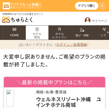
アプリでもっと快適に
×
アプリで開く
通知でセールも見逃さない
沖縄県民のおでかけを応援するサイト
マイページ
ホテル
ホテル
HOME
遊び・体験
ツア
宿泊
レストラン
はいさい！
ゲストさん（
ログイン／会員登録
）
大変申し訳ありません、ご希望のプランの掲
載が終了しました。
＼最新の掲載中プランはこちら／
南城・糸満・豊見城
ウェルネスリゾート沖縄 ユ
インチホテル南城