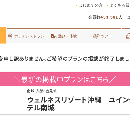
はじめての方
よくある質
会員数
433,561
人 
泊
ホテルレストラン
遊び・体験
ツアー
変申し訳ありません、ご希望のプランの掲載が終了しまし
＼最新の掲載中プランはこちら／
南城・糸満・豊見城
ウェルネスリゾート沖縄 ユイン
テル南城