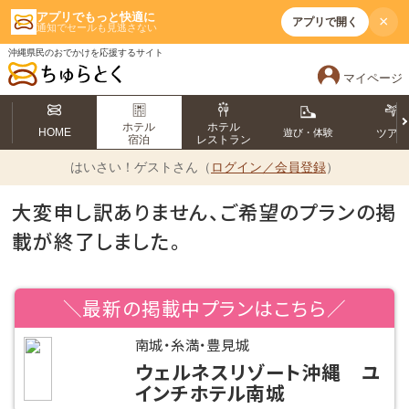
アプリでもっと快適に
×
アプリで開く
通知でセールも見逃さない
沖縄県民のおでかけを応援するサイト
マイページ
ホテル
ホテル
HOME
遊び・体験
ツア
宿泊
レストラン
はいさい！
ゲストさん（
ログイン／会員登録
）
大変申し訳ありません、ご希望のプランの掲
載が終了しました。
＼最新の掲載中プランはこちら／
南城・糸満・豊見城
ウェルネスリゾート沖縄 ユ
インチホテル南城