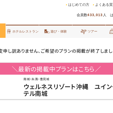
はじめての方
よくある質
会員数
433,013
人 
泊
ホテルレストラン
遊び・体験
ツアー
変申し訳ありません、ご希望のプランの掲載が終了しまし
＼最新の掲載中プランはこちら／
南城・糸満・豊見城
ウェルネスリゾート沖縄 ユイン
テル南城