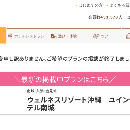
はじめての方
よくある質
会員数
433,376
人 
泊
ホテルレストラン
遊び・体験
ツアー
変申し訳ありません、ご希望のプランの掲載が終了しまし
＼最新の掲載中プランはこちら／
南城・糸満・豊見城
ウェルネスリゾート沖縄 ユイン
テル南城