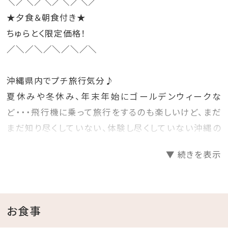
＼／＼／＼／＼／＼／
★夕食＆朝食付き★
ちゅらとく限定価格！
／＼／＼／＼／＼／＼
沖縄県内でプチ旅行気分♪
夏休みや冬休み、年末年始にゴールデンウィークな
ど・・・飛行機に乗って旅行をするのも楽しいけど、まだ
まだ知り尽くしていない、体験し尽くしていない沖縄の
ホテルに泊まって旅行気分を楽しむのもいいね♪
▼ 続きを表示
そんな時には、早めに計画を立てて予約をするのがお
得！
先の人気日程をお得にゲットしちゃいましょう☆彡
お食事
□プランのご案内