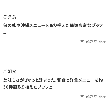
●源泉かけ流し天然温泉さしきの「猿人の湯」滞在中入
り放題！
ご夕食
●ラウンジ「感謝」滞在中無料でご利用いただけます。
旬の味や沖縄メニューを取り揃えた種類豊富なブッフ
●ホテル駐車場無料
ェ
▼ 続きを表示
□天然温泉さしきの「猿人の湯」
営業時間／6:30～23:00（最終受付22:30）
※チェックイン15:00～チェックアウト11:00までご利用
いただけます。
ご朝食
※刺青やタトゥーをされている方（タトゥーシールも含
美味しさがぎゅっと詰まった、和食と洋食メニューを約
む）のご入浴をお断りしております。
30種類取り揃えたブッフェ
※飲酒後のご入浴はお断りしております。
▼ 続きを表示
□ラウンジ「感謝」