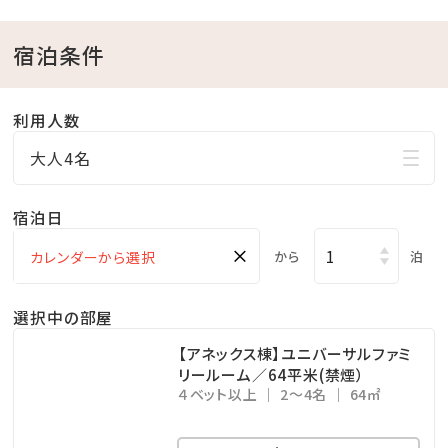
営業時間／9:00～20:00
※チェックイン15:00～チェックアウト11:00までご利用
宿泊条件
いただけます。
・ドリンクと小菓子をご自由にお召し上がりください。
利用人数
・広々としたスペースは、リモートワークの利用も可能で
大人4名
す。
宿泊日
□幼児について
※幼児（食事・布団不要）のお子様は、食事・寝具・アメ
×
から
泊
ニティ類は付いておりません。
※3歳以上のお子様は、夕食代1,200円・朝食代1,000
選択中の部屋
円を別途頂戴いたします。
【アネックス棟】ユニバーサルファミ
リールーム／64平米(禁煙）
４ベット以上
2～4名
64㎡
□ホテル敷地内で楽しめる！遊びメニューをご紹介（※
有料）