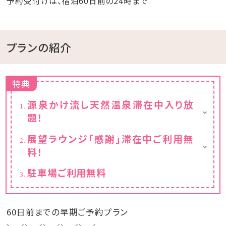
予約受付けは、宿泊60日前の24時まで
プランの紹介
特典
源泉かけ流し天然温泉滞在中入り放
題！
※チェックイン15:00～チェックアウト11:00ま
展望ラウンジ「感謝」滞在中ご利用無
でご利用いただけます。
料！
フリードリンクと小菓子付き
駐車場ご利用無料
※チェックイン15:00～チェックアウト11:00ま
でご利用いただけます。
60日前までの早期ご予約プラン