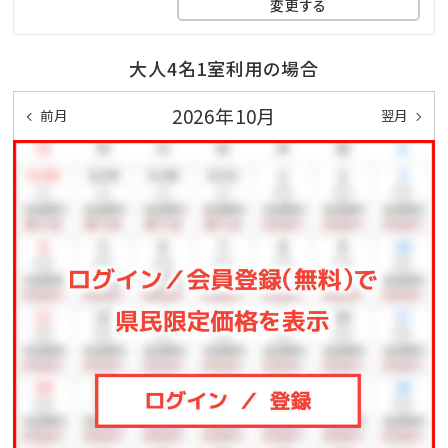
変更する
◆ピースポ
スポーツや知育ゲームなどが遊び放題♪大人も子供も
大人4名1室利用の場合
一緒に体を動かしてリフレッシュ！
2026年10月
◆バギー
前月
翌月
4歳からご利用可能です。家族・友人と森の中を駆け抜
けよう！
◆馬遊び
ヨナグニウマと触れ合えるプログラムをご用意しており
ます。
◆その他、館内施設の最新の営業詳細については、ホテ
ル公式ホームページをご確認ください。