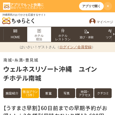
アプリでもっと快適に
×
アプリで開く
通知でセールも見逃さない
沖縄県民のおでかけを応援するサイト
マイページ
ホテル
ホテル
HOME
遊び・体験
ツア
宿泊
レストラン
はいさい！
ゲストさん（
ログイン／会員登録
）
南城・糸満・豊見城
ウェルネスリゾート沖縄 ユイン
チホテル南城
宿泊プラン
地図・
施設紹介
客室
写真
クチコミ
（5件）
アクセス
【うすまさ早割】60日前までの早期予約がお