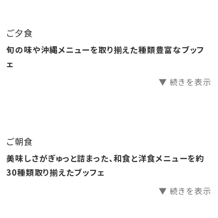
●源泉かけ流し天然温泉さしきの「猿人の湯」滞在中入
り放題！
ご夕食
●ラウンジ「感謝」滞在中無料でご利用いただけます。
旬の味や沖縄メニューを取り揃えた種類豊富なブッフ
●ホテル駐車場無料
ェ
▼ 続きを表示
□天然温泉さしきの「猿人の湯」
営業時間／6:30～23:00（最終受付22:30）
※チェックイン15:00～チェックアウト11:00までご利用
いただけます。
ご朝食
※刺青やタトゥーをされている方（タトゥーシールも含
美味しさがぎゅっと詰まった、和食と洋食メニューを約
む）のご入浴をお断りしております。
30種類取り揃えたブッフェ
※飲酒後のご入浴はお断りしております。
▼ 続きを表示
□ラウンジ「感謝」