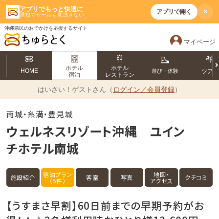
アプリでもっと快適に
×
アプリで開く
通知でセールも見逃さない
沖縄県民のおでかけを応援するサイト
マイページ
ホテル
ホテル
HOME
遊び・体験
ツア
宿泊
レストラン
はいさい！
ゲストさん（
ログイン／会員登録
）
南城・糸満・豊見城
ウェルネスリゾート沖縄 ユイン
チホテル南城
宿泊プラン
地図・
施設紹介
客室
写真
クチコミ
（5件）
アクセス
【うすまさ早割】60日前までの早期予約がお