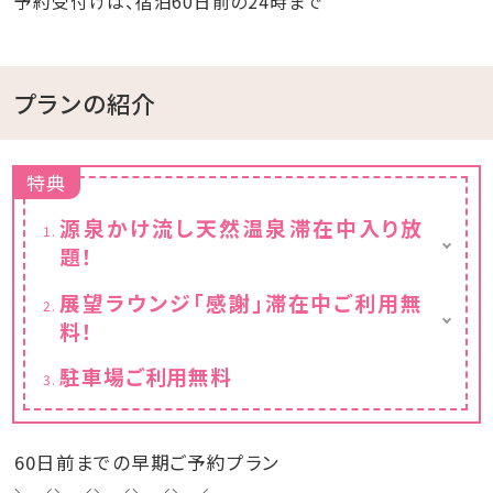
予約受付けは、宿泊60日前の24時まで
プランの紹介
特典
源泉かけ流し天然温泉滞在中入り放
題！
※チェックイン15:00～チェックアウト11:00ま
展望ラウンジ「感謝」滞在中ご利用無
でご利用いただけます。
料！
フリードリンクと小菓子付き
駐車場ご利用無料
※チェックイン15:00～チェックアウト11:00ま
でご利用いただけます。
60日前までの早期ご予約プラン