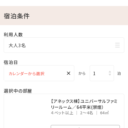
営業時間／9:00～20:00
※チェックイン15:00～チェックアウト11:00までご利用
宿泊条件
いただけます。
・ドリンクと小菓子をご自由にお召し上がりください。
利用人数
・広々としたスペースは、リモートワークの利用も可能で
大人3名
す。
宿泊日
□幼児について
※幼児（食事・布団不要）のお子様は、食事・寝具・アメ
×
から
泊
ニティ類は付いておりません。
※3歳以上のお子様は、夕食代1,200円・朝食代1,000
選択中の部屋
円を別途頂戴いたします。
【アネックス棟】ユニバーサルファミ
リールーム／64平米(禁煙）
４ベット以上
2～4名
64㎡
□ホテル敷地内で楽しめる！遊びメニューをご紹介（※
有料）