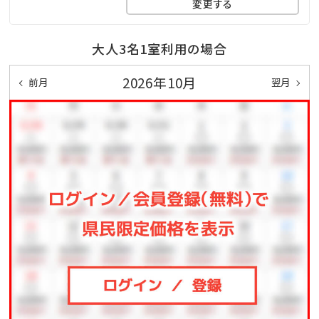
変更する
◆ピースポ
スポーツや知育ゲームなどが遊び放題♪大人も子供も
大人3名1室利用の場合
一緒に体を動かしてリフレッシュ！
2026年10月
◆バギー
前月
翌月
4歳からご利用可能です。家族・友人と森の中を駆け抜
けよう！
◆馬遊び
ヨナグニウマと触れ合えるプログラムをご用意しており
ます。
◆その他、館内施設の最新の営業詳細については、ホテ
ル公式ホームページをご確認ください。