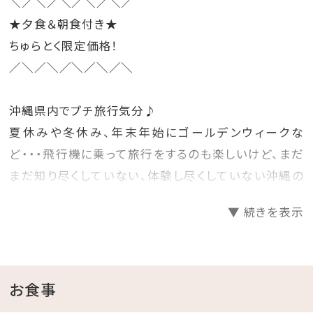
＼／＼／＼／＼／＼／
★夕食＆朝食付き★
ちゅらとく限定価格！
／＼／＼／＼／＼／＼
沖縄県内でプチ旅行気分♪
夏休みや冬休み、年末年始にゴールデンウィークな
ど・・・飛行機に乗って旅行をするのも楽しいけど、まだ
まだ知り尽くしていない、体験し尽くしていない沖縄の
ホテルに泊まって旅行気分を楽しむのもいいね♪
▼ 続きを表示
そんな時には、早めに計画を立てて予約をするのがお
得！
先の人気日程をお得にゲットしちゃいましょう☆彡
お食事
□プランのご案内