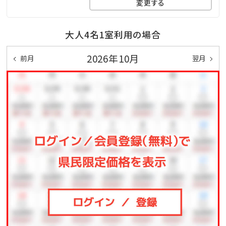
変更する
◆ピースポ
スポーツや知育ゲームなどが遊び放題♪大人も子供も
大人4名1室利用の場合
一緒に体を動かしてリフレッシュ！
2026年10月
◆バギー
前月
翌月
4歳からご利用可能です。家族・友人と森の中を駆け抜
けよう！
◆馬遊び
ヨナグニウマと触れ合えるプログラムをご用意しており
ます。
◆その他、館内施設の最新の営業詳細については、ホテ
ル公式ホームページをご確認ください。