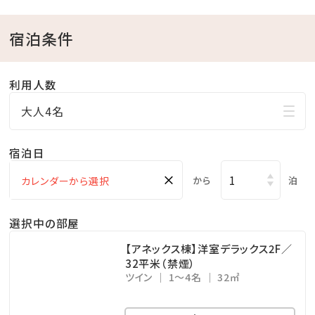
営業時間／9:00～20:00
※チェックイン15:00～チェックアウト11:00までご利用
宿泊条件
いただけます。
・ドリンクと小菓子をご自由にお召し上がりください。
利用人数
・広々としたスペースは、リモートワークの利用も可能で
大人4名
す。
宿泊日
□幼児について
※幼児（食事・布団不要）のお子様は、食事・寝具・アメ
×
から
泊
ニティ類は付いておりません。
※3歳以上のお子様は、夕食代1,200円・朝食代1,000
選択中の部屋
円を別途頂戴いたします。
【アネックス棟】洋室デラックス2F／
32平米（禁煙）
ツイン
1～4名
32㎡
□ホテル敷地内で楽しめる！遊びメニューをご紹介（※
有料）