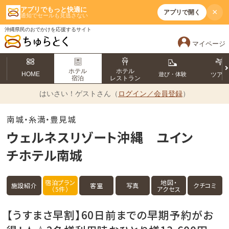
アプリでもっと快適に
×
アプリで開く
通知でセールも見逃さない
沖縄県民のおでかけを応援するサイト
マイページ
ホテル
ホテル
HOME
遊び・体験
ツア
宿泊
レストラン
はいさい！
ゲストさん（
ログイン／会員登録
）
南城・糸満・豊見城
ウェルネスリゾート沖縄 ユイン
チホテル南城
宿泊プラン
地図・
施設紹介
客室
写真
クチコミ
（5件）
アクセス
【うすまさ早割】60日前までの早期予約がお