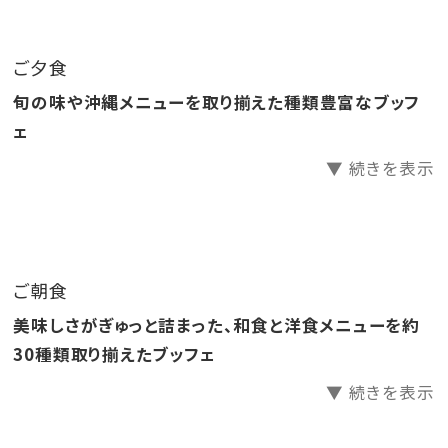
●源泉かけ流し天然温泉さしきの「猿人の湯」滞在中入
り放題！
ご夕食
●ラウンジ「感謝」滞在中無料でご利用いただけます。
旬の味や沖縄メニューを取り揃えた種類豊富なブッフ
●ホテル駐車場無料
ェ
▼ 続きを表示
□天然温泉さしきの「猿人の湯」
営業時間／6:30～23:00（最終受付22:30）
※チェックイン15:00～チェックアウト11:00までご利用
いただけます。
ご朝食
※刺青やタトゥーをされている方（タトゥーシールも含
美味しさがぎゅっと詰まった、和食と洋食メニューを約
む）のご入浴をお断りしております。
30種類取り揃えたブッフェ
※飲酒後のご入浴はお断りしております。
▼ 続きを表示
□ラウンジ「感謝」