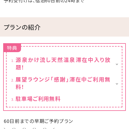
予約受付けは、宿泊60日前の24時まで
プランの紹介
特典
源泉かけ流し天然温泉滞在中入り放
題！
※チェックイン15:00～チェックアウト11:00ま
展望ラウンジ「感謝」滞在中ご利用無
でご利用いただけます。
料！
フリードリンクと小菓子付き
駐車場ご利用無料
※チェックイン15:00～チェックアウト11:00ま
でご利用いただけます。
60日前までの早期ご予約プラン