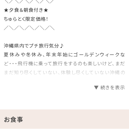
＼／＼／＼／＼／＼／
★夕食＆朝食付き★
ちゅらとく限定価格！
／＼／＼／＼／＼／＼
沖縄県内でプチ旅行気分♪
夏休みや冬休み、年末年始にゴールデンウィークな
ど・・・飛行機に乗って旅行をするのも楽しいけど、まだ
まだ知り尽くしていない、体験し尽くしていない沖縄の
ホテルに泊まって旅行気分を楽しむのもいいね♪
▼ 続きを表示
そんな時には、早めに計画を立てて予約をするのがお
得！
先の人気日程をお得にゲットしちゃいましょう☆彡
お食事
□プランのご案内