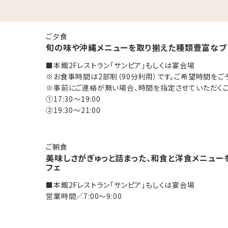
湯」
ご夕食
旬の味や沖縄メニューを取り揃えた種類豊富なブ
終受付22:30）
ックアウト11:00までご利用いただけます。
■本館2Fレストラン「サンピア」もしくは宴会場
※お食事時間は2部制（90分利用）です。ご希望時間をご
る方（タトゥーシールも含む）のご入浴をお断りしております。
※事前にご連絡が無い場合、時間を指定させていただくこ
ております。
①17:30～19:00
②19:30～21:00
ご朝食
ックアウト11:00までご利用いただけます。
美味しさがぎゅっと詰まった、和食と洋食メニュー
にお召し上がりください。
フェ
モートワークの利用も可能です。
■本館2Fレストラン「サンピア」もしくは宴会場
営業時間／7:00～9:00
お子様は、食事・寝具・アメニティ類は付いておりません。