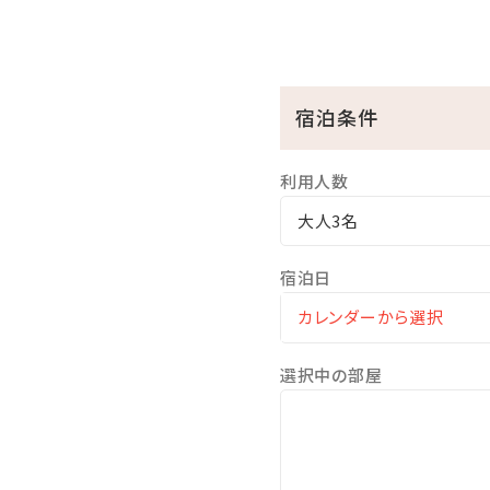
※3歳以上のお子様は、夕食代
□ホテル敷地内で楽しめる！
◆ピースポ
宿泊条件
スポーツや知育ゲームなど
◆バギー
利用人数
4歳からご利用可能です。家
大人3名
◆馬遊び
ヨナグニウマと触れ合えるプ
宿泊日
◆その他、館内施設の最新の
選択中の部屋