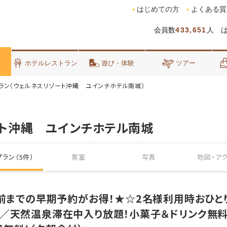
はじめての方
よくある質
会員数
433,651
人 
泊
ホテルレストラン
遊び・体験
ツアー
ラン（ウェルネスリゾート沖縄 ユインチホテル南城）
ト沖縄 ユインチホテル南城
ラン（5件）
客室
写真
地図・
ア
日前までの早期予約がお得！★☆2名様利用時おひとり
格／天然温泉滞在中入り放題！小菓子＆ドリンク無