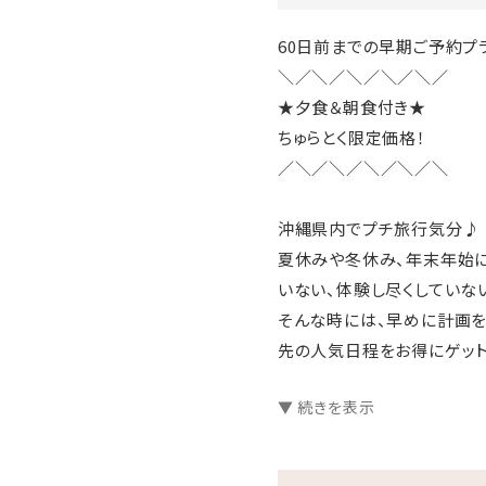
60日前までの早期ご予約プ
＼／＼／＼／＼／＼／
★夕食＆朝食付き★
ちゅらとく限定価格！
／＼／＼／＼／＼／＼
沖縄県内でプチ旅行気分♪
夏休みや冬休み、年末年始に
いない、体験し尽くしていな
そんな時には、早めに計画を
先の人気日程をお得にゲット
▼ 続きを表示
□プランのご案内
●源泉かけ流し天然温泉さし
●ラウンジ「感謝」滞在中無