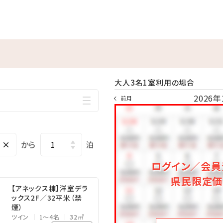
1,200円・朝食代1,000円を別途頂戴いたします。
遊びメニューをご紹介（※有料）
が遊び放題♪大人も子供も一緒に体を動かしてリフレッシュ！
大人3名1室利用の場合
族・友人と森の中を駆け抜けよう！
2026年
前月
ログラムをご用意しております。
営業詳細については、ホテル公式ホームページをご確認ください。
×
から
泊
ログイン／会員
県民限定価
【アネックス棟】洋室デラ
ックス2F／32平米（禁
煙）
ツイン
1～4名
32㎡