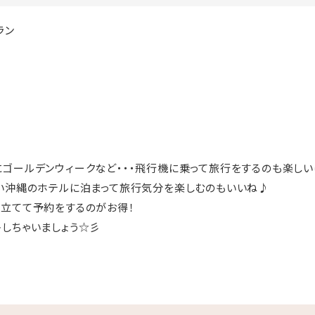
ラン
ゴールデンウィークなど・・・飛行機に乗って旅行をするのも楽しい
い沖縄のホテルに泊まって旅行気分を楽しむのもいいね♪
立てて予約をするのがお得！
しちゃいましょう☆彡
きの「猿人の湯」滞在中入り放題！
料でご利用いただけます。