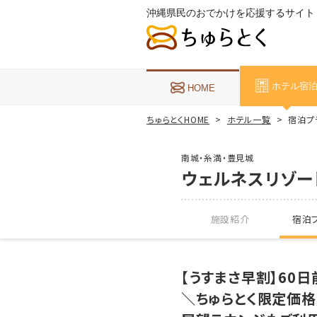
沖縄県民のおでかけを応援するサイト
ホテル宿
HOME
ちゅらとくHOME
ホテル一覧
宿泊プ
南城・糸満・豊見城
ウェルネスリゾー
施設紹介
宿泊プ
【うすまさ早割】60
＼ちゅらとく限定価