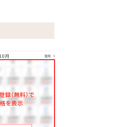
10月
翌月
登録（無料）で
格を表示