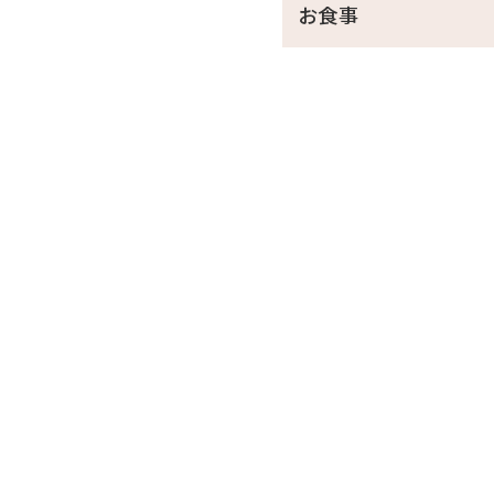
お食事
●ホテル駐車場無料
□天然温泉さしきの「猿人の
営業時間／6:30～23:00（最
※チェックイン15:00～チェ
※刺青やタトゥーをされてい
※飲酒後のご入浴はお断りし
□ラウンジ「感謝」
営業時間／9:00～20:00
※チェックイン15:00～チェ
・ドリンクと小菓子をご自由
・広々としたスペースは、リ
□幼児について
※幼児（食事・布団不要）の