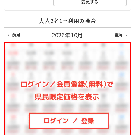
変更する
◆ピースポ
スポーツや知育ゲームなどが遊び放題♪大人も子供も
大人2名1室利用の場合
一緒に体を動かしてリフレッシュ！
2026年10月
◆バギー
前月
翌月
4歳からご利用可能です。家族・友人と森の中を駆け抜
けよう！
◆馬遊び
ヨナグニウマと触れ合えるプログラムをご用意しており
ます。
◆その他、館内施設の最新の営業詳細については、ホテ
ル公式ホームページをご確認ください。