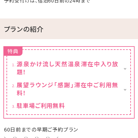
予約受付けは、宿泊60日前の24時まで
プランの紹介
特典
源泉かけ流し天然温泉滞在中入り放
題！
※チェックイン15:00～チェックアウト11:00ま
展望ラウンジ「感謝」滞在中ご利用無
でご利用いただけます。
料！
フリードリンクと小菓子付き
駐車場ご利用無料
※チェックイン15:00～チェックアウト11:00ま
でご利用いただけます。
60日前までの早期ご予約プラン