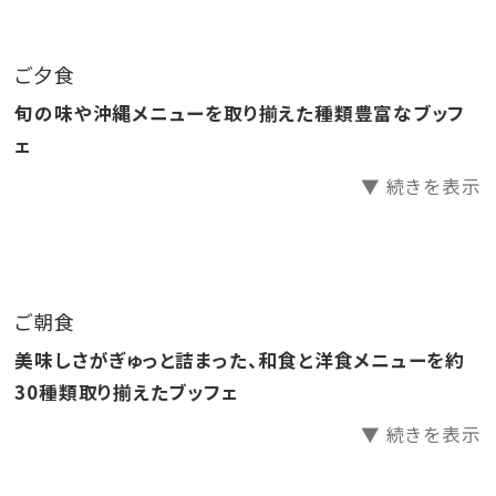
●源泉かけ流し天然温泉さしきの「猿人の湯」滞在中入
り放題！
ご夕食
●ラウンジ「感謝」滞在中無料でご利用いただけます。
旬の味や沖縄メニューを取り揃えた種類豊富なブッフ
●ホテル駐車場無料
ェ
▼ 続きを表示
□天然温泉さしきの「猿人の湯」
営業時間／6:30～23:00（最終受付22:30）
※チェックイン15:00～チェックアウト11:00までご利用
いただけます。
ご朝食
※刺青やタトゥーをされている方（タトゥーシールも含
美味しさがぎゅっと詰まった、和食と洋食メニューを約
む）のご入浴をお断りしております。
30種類取り揃えたブッフェ
※飲酒後のご入浴はお断りしております。
▼ 続きを表示
□ラウンジ「感謝」