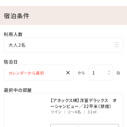
営業時間／9:00～20:00
※チェックイン15:00～チェックアウト11:00までご利用
宿泊条件
いただけます。
・ドリンクと小菓子をご自由にお召し上がりください。
利用人数
・広々としたスペースは、リモートワークの利用も可能で
大人2名
す。
宿泊日
□幼児について
※幼児（食事・布団不要）のお子様は、食事・寝具・アメ
×
から
泊
ニティ類は付いておりません。
※3歳以上のお子様は、夕食代1,200円・朝食代1,000
選択中の部屋
円を別途頂戴いたします。
【アネックス棟】洋室デラックス オ
ーシャンビュー／32平米（禁煙）
ツイン
1～4名
32㎡
□ホテル敷地内で楽しめる！遊びメニューをご紹介（※
有料）