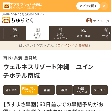
アプリでもっと快適に
×
アプリで開く
通知でセールも見逃さない
沖縄県民のおでかけを応援するサイト
マイページ
ホテル
ホテル
HOME
遊び・体験
ツア
宿泊
レストラン
はいさい！
ゲストさん（
ログイン／会員登録
）
南城・糸満・豊見城
ウェルネスリゾート沖縄 ユイン
チホテル南城
宿泊プラン
地図・
施設紹介
客室
写真
クチコミ
（5件）
アクセス
【うすまさ早割】60日前までの早期予約がお