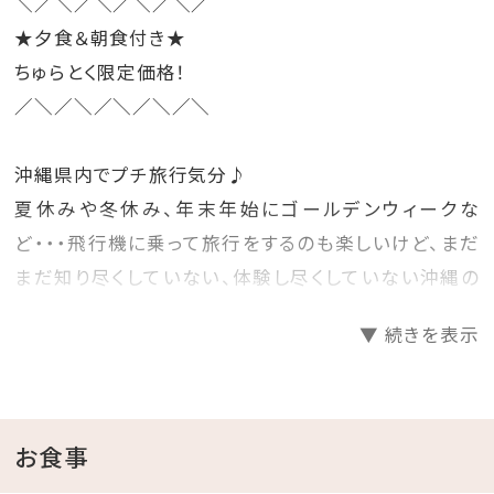
＼／＼／＼／＼／＼／
★夕食＆朝食付き★
ちゅらとく限定価格！
／＼／＼／＼／＼／＼
沖縄県内でプチ旅行気分♪
夏休みや冬休み、年末年始にゴールデンウィークな
ど・・・飛行機に乗って旅行をするのも楽しいけど、まだ
まだ知り尽くしていない、体験し尽くしていない沖縄の
ホテルに泊まって旅行気分を楽しむのもいいね♪
▼ 続きを表示
そんな時には、早めに計画を立てて予約をするのがお
得！
先の人気日程をお得にゲットしちゃいましょう☆彡
お食事
□プランのご案内