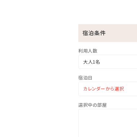
※3歳以上のお子様は、夕食代
□ホテル敷地内で楽しめる！
◆ピースポ
宿泊条件
スポーツや知育ゲームなど
◆バギー
利用人数
4歳からご利用可能です。家
大人1名
◆馬遊び
ヨナグニウマと触れ合えるプ
宿泊日
◆その他、館内施設の最新の
選択中の部屋