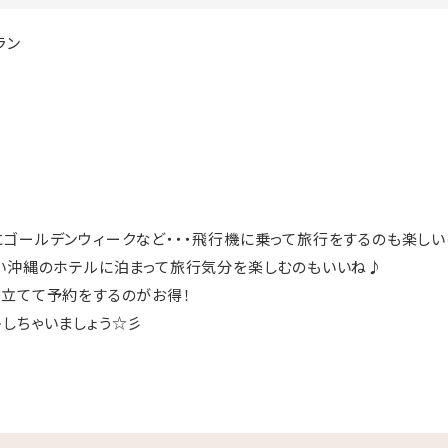
ラン
ゴールデンウィークなど・・・飛行機に乗って旅行をするのも楽しい
い沖縄のホテルに泊まって旅行気分を楽しむのもいいね♪
立てて予約をするのがお得！
しちゃいましょう☆彡
きの「猿人の湯」滞在中入り放題！
料でご利用いただけます。