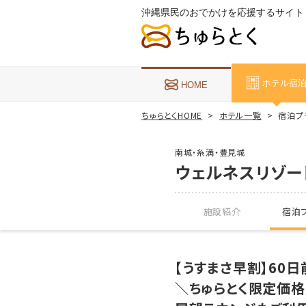
沖縄県民のおでかけを応援するサイト
ホテル宿
HOME
ちゅらとくHOME
ホテル一覧
宿泊プ
南城・糸満・豊見城
ウェルネスリゾー
施設紹介
宿泊プ
【うすまさ早割】60
＼ちゅらとく限定価