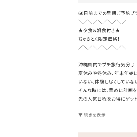
60日前までの早期ご予約プ
＼／＼／＼／＼／＼／
★夕食＆朝食付き★
ちゅらとく限定価格！
／＼／＼／＼／＼／＼
沖縄県内でプチ旅行気分♪
夏休みや冬休み、年末年始に
いない、体験し尽くしていな
そんな時には、早めに計画を
先の人気日程をお得にゲット
▼ 続きを表示
□プランのご案内
●源泉かけ流し天然温泉さし
●ラウンジ「感謝」滞在中無