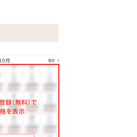
10月
翌月
登録（無料）で
格を表示