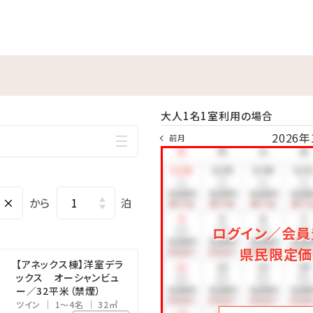
1,200円・朝食代1,000円を別途頂戴いたします。
遊びメニューをご紹介（※有料）
が遊び放題♪大人も子供も一緒に体を動かしてリフレッシュ！
大人1名1室利用の場合
族・友人と森の中を駆け抜けよう！
2026年
前月
ログラムをご用意しております。
営業詳細については、ホテル公式ホームページをご確認ください。
×
から
泊
ログイン／会員
県民限定価
【アネックス棟】洋室デラ
ックス オーシャンビュ
ー／32平米（禁煙）
ツイン
1～4名
32㎡