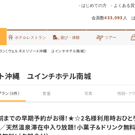
はじめての方
よくある質
会員数
433,093
人 
泊
ホテルレストラン
遊び・体験
ツアー
ラン（ウェルネスリゾート沖縄 ユインチホテル南城）
ト沖縄 ユインチホテル南城
ラン（5件）
客室
写真
地図・
ア
日前までの早期予約がお得！★☆2名様利用時おひとり
格／天然温泉滞在中入り放題！小菓子＆ドリンク無