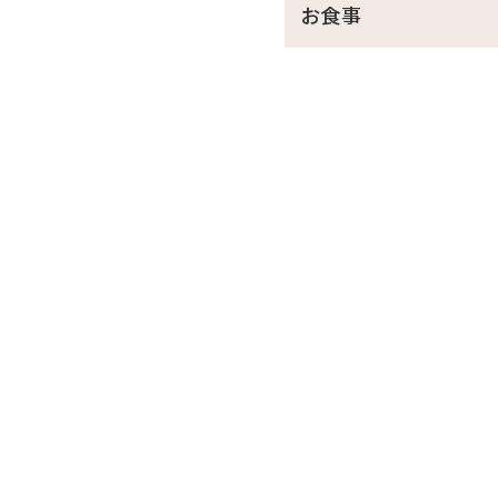
お食事
●ホテル駐車場無料
□天然温泉さしきの「猿人の
営業時間／6:30～23:00（最
※チェックイン15:00～チェ
※刺青やタトゥーをされてい
※飲酒後のご入浴はお断りし
□ラウンジ「感謝」
営業時間／9:00～20:00
※チェックイン15:00～チェ
・ドリンクと小菓子をご自由
・広々としたスペースは、リ
□幼児について
※幼児（食事・布団不要）の