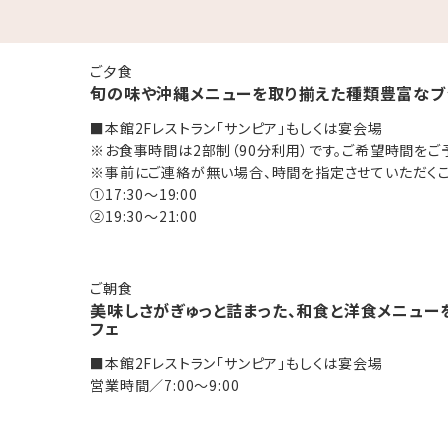
湯」
ご夕食
旬の味や沖縄メニューを取り揃えた種類豊富なブ
終受付22:30）
ックアウト11:00までご利用いただけます。
■本館2Fレストラン「サンピア」もしくは宴会場
※お食事時間は2部制（90分利用）です。ご希望時間をご
る方（タトゥーシールも含む）のご入浴をお断りしております。
※事前にご連絡が無い場合、時間を指定させていただくこ
ております。
①17:30～19:00
②19:30～21:00
ご朝食
ックアウト11:00までご利用いただけます。
美味しさがぎゅっと詰まった、和食と洋食メニュー
にお召し上がりください。
フェ
モートワークの利用も可能です。
■本館2Fレストラン「サンピア」もしくは宴会場
営業時間／7:00～9:00
お子様は、食事・寝具・アメニティ類は付いておりません。