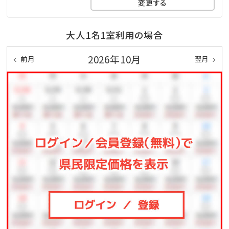
変更する
◆ピースポ
スポーツや知育ゲームなどが遊び放題♪大人も子供も
大人1名1室利用の場合
一緒に体を動かしてリフレッシュ！
2026年10月
◆バギー
前月
翌月
4歳からご利用可能です。家族・友人と森の中を駆け抜
けよう！
◆馬遊び
ヨナグニウマと触れ合えるプログラムをご用意しており
ます。
◆その他、館内施設の最新の営業詳細については、ホテ
ル公式ホームページをご確認ください。