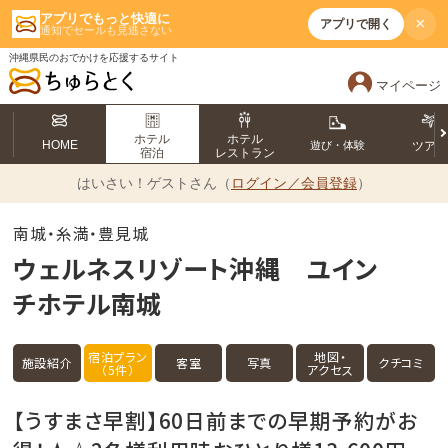
アプリでもっと快適に
×
アプリで開く
通知でセールも見逃さない
沖縄県民のおでかけを応援するサイト
マイページ
ホテル
ホテル
HOME
遊び・体験
ツア
宿泊
レストラン
はいさい！
ゲストさん（
ログイン／会員登録
）
南城・糸満・豊見城
ウェルネスリゾート沖縄 ユイン
チホテル南城
宿泊プラン
地図・
施設紹介
客室
写真
クチコミ
（5件）
アクセス
【うすまさ早割】60日前までの早期予約がお