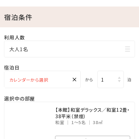
営業時間／9:00～20:00
※チェックイン15:00～チェックアウト11:00までご利用
宿泊条件
いただけます。
・ドリンクと小菓子をご自由にお召し上がりください。
利用人数
・広々としたスペースは、リモートワークの利用も可能で
大人1名
す。
宿泊日
□幼児について
※幼児（食事・布団不要）のお子様は、食事・寝具・アメ
×
から
泊
ニティ類は付いておりません。
※3歳以上のお子様は、夕食代1,200円・朝食代1,000
選択中の部屋
円を別途頂戴いたします。
【本館】和室デラックス／和室12畳・
38平米（禁煙）
和室
1～5名
38㎡
□ホテル敷地内で楽しめる！遊びメニューをご紹介（※
有料）