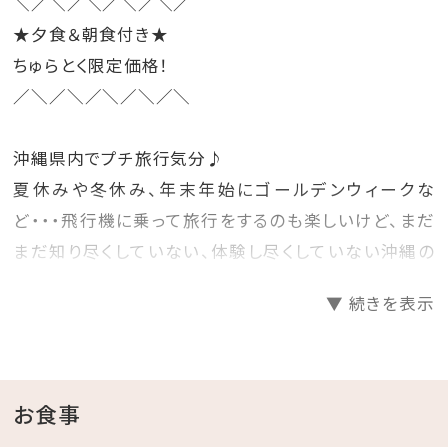
＼／＼／＼／＼／＼／
★夕食＆朝食付き★
ちゅらとく限定価格！
／＼／＼／＼／＼／＼
沖縄県内でプチ旅行気分♪
夏休みや冬休み、年末年始にゴールデンウィークな
ど・・・飛行機に乗って旅行をするのも楽しいけど、まだ
まだ知り尽くしていない、体験し尽くしていない沖縄の
ホテルに泊まって旅行気分を楽しむのもいいね♪
▼ 続きを表示
そんな時には、早めに計画を立てて予約をするのがお
得！
先の人気日程をお得にゲットしちゃいましょう☆彡
お食事
□プランのご案内