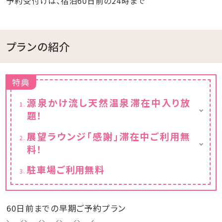
予約受付けは、宿泊60日前の24時まで
プランの紹介
特典
源泉かけ流し天然温泉滞在中入り放
題！
※チェックイン15:00～チェックアウト11:00ま
展望ラウンジ「感謝」滞在中ご利用無
でご利用いただけます。
料！
フリードリンクと小菓子付き
駐車場ご利用無料
※チェックイン15:00～チェックアウト11:00ま
でご利用いただけます。
60日前までの早期ご予約プラン