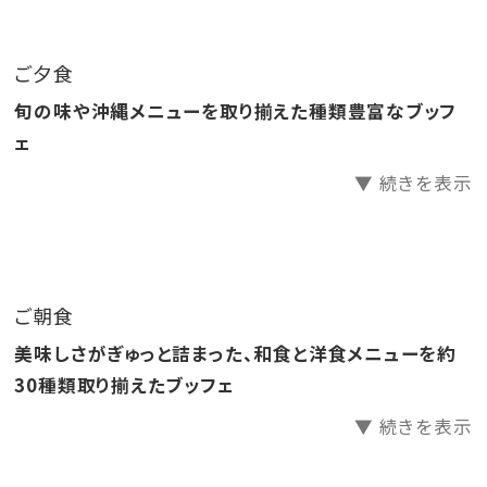
●源泉かけ流し天然温泉さしきの「猿人の湯」滞在中入
り放題！
ご夕食
●ラウンジ「感謝」滞在中無料でご利用いただけます。
旬の味や沖縄メニューを取り揃えた種類豊富なブッフ
●ホテル駐車場無料
ェ
▼ 続きを表示
□天然温泉さしきの「猿人の湯」
営業時間／6:30～23:00（最終受付22:30）
※チェックイン15:00～チェックアウト11:00までご利用
いただけます。
ご朝食
※刺青やタトゥーをされている方（タトゥーシールも含
美味しさがぎゅっと詰まった、和食と洋食メニューを約
む）のご入浴をお断りしております。
30種類取り揃えたブッフェ
※飲酒後のご入浴はお断りしております。
▼ 続きを表示
□ラウンジ「感謝」