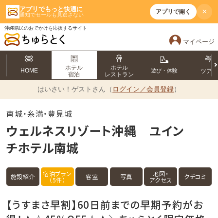
アプリでもっと快適に
×
アプリで開く
通知でセールも見逃さない
沖縄県民のおでかけを応援するサイト
マイページ
ホテル
ホテル
HOME
遊び・体験
ツア
宿泊
レストラン
はいさい！
ゲストさん（
ログイン／会員登録
）
南城・糸満・豊見城
ウェルネスリゾート沖縄 ユイン
チホテル南城
宿泊プラン
地図・
施設紹介
客室
写真
クチコミ
（5件）
アクセス
【うすまさ早割】60日前までの早期予約がお