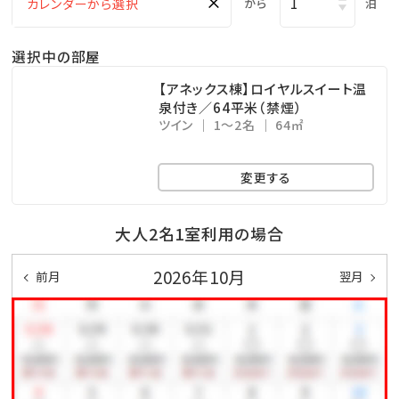
×
から
泊
※チェックイン15:00～チェックアウト11:00までご利用
いただけます。
選択中の部屋
・ドリンクと小菓子をご自由にお召し上がりください。
・広々としたスペースは、リモートワークの利用も可能で
【アネックス棟】ロイヤルスイート温
泉付き／64平米（禁煙）
す。
ツイン
1～2名
64㎡
□幼児について
変更する
※幼児（食事・布団不要）のお子様は、食事・寝具・アメ
ニティ類は付いておりません。
大人2名1室利用の場合
※3歳以上のお子様は、朝食代1,000円を別途頂戴いた
2026年10月
前月
翌月
します。
□ホテル敷地内で楽しめる！遊びメニューをご紹介（※
有料）
◆ピースポ