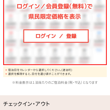
スポーツや知育ゲームなどが遊び放題♪大人も子供も
一緒に体を動かしてリフレッシュ！
◆バギー
4歳からご利用可能です。家族・友人と森の中を駆け抜
けよう！
◆馬遊び
ヨナグニウマと触れ合えるプログラムをご用意しており
ます。
◆その他、館内施設の最新の営業詳細については、ホテ
宿泊日をカレンダーから選択してください。(連泊可)
ル公式ホームページをご確認ください。
選択を解除すると、日付を選び直すことができます。
※料金表示は１泊当たりのご宿泊料金（税・サ込）となります
チェックイン・アウト