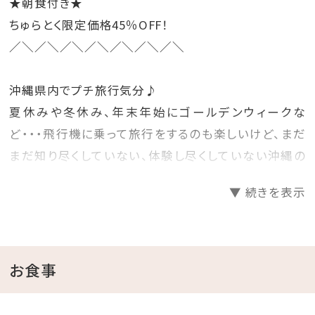
★朝食付き★
ちゅらとく限定価格45％OFF！
／＼／＼／＼／＼／＼／＼／＼
沖縄県内でプチ旅行気分♪
夏休みや冬休み、年末年始にゴールデンウィークな
ど・・・飛行機に乗って旅行をするのも楽しいけど、まだ
まだ知り尽くしていない、体験し尽くしていない沖縄の
ホテルに泊まって旅行気分を楽しむのもいいね♪
▼ 続きを表示
そんな時には、早めに計画を立てて予約をするのがお
得！
先の人気日程をお得にゲットしちゃいましょう☆彡
お食事
□プランのご案内
●源泉かけ流し天然温泉さしきの「猿人の湯」滞在中入