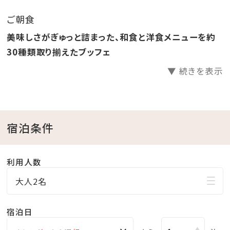
り放題！
ご朝食
●ラウンジ「感謝」滞在中無料でご利用いただけます。
美味しさがぎゅっと詰まった、和食と洋食メニューを約
●ホテル駐車場無料
30種類取り揃えたブッフェ
▼ 続きを表示
□天然温泉さしきの「猿人の湯」
営業時間／6:30～23:00（最終受付22:30）
※チェックイン15:00～チェックアウト11:00までご利用
いただけます。
宿泊条件
※刺青やタトゥーをされている方（タトゥーシールも含
む）のご入浴をお断りしております。
利用人数
※飲酒後のご入浴はお断りしております。
大人2名
□ラウンジ「感謝」
宿泊日
営業時間／9:00～20:00