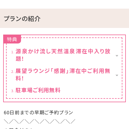
プランの紹介
特典
源泉かけ流し天然温泉滞在中入り放
題！
※チェックイン15:00～チェックアウト11:00ま
展望ラウンジ「感謝」滞在中ご利用無
でご利用いただけます。
料！
フリードリンクと小菓子付き
駐車場ご利用無料
※チェックイン15:00～チェックアウト11:00ま
でご利用いただけます。
60日前までの早期ご予約プラン
＼／＼／＼／＼／＼／＼／＼／