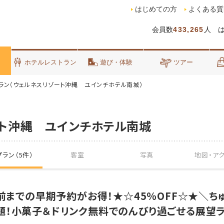
はじめての方
よくある質
会員数
433,265
人 
泊
ホテルレストラン
遊び・体験
ツアー
ラン（ウェルネスリゾート沖縄 ユインチホテル南城）
ト沖縄 ユインチホテル南城
ラン（5件）
客室
写真
地図・
ア
日前までの早期予約がお得！★☆45％OFF☆★＼ち
題！小菓子＆ドリンク無料でのんびり過ごせる展望