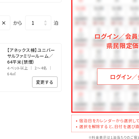
1,000円を別途頂戴いたします。
遊びメニューをご紹介（※有料）
×
から
泊
ログイン／会員
が遊び放題♪大人も子供も一緒に体を動かしてリフレッシュ！
県民限定価
【アネックス棟】ユニバー
サルファミリールーム／
族・友人と森の中を駆け抜けよう！
64平米(禁煙）
４ベット以上
2～4名
ログラムをご用意しております。
64㎡
ログイン／
変更する
営業詳細については、ホテル公式ホームページをご確認ください。
宿泊日をカレンダーから選択して
選択を解除すると、日付を選び直
※料金表示は１泊当たりのご宿泊