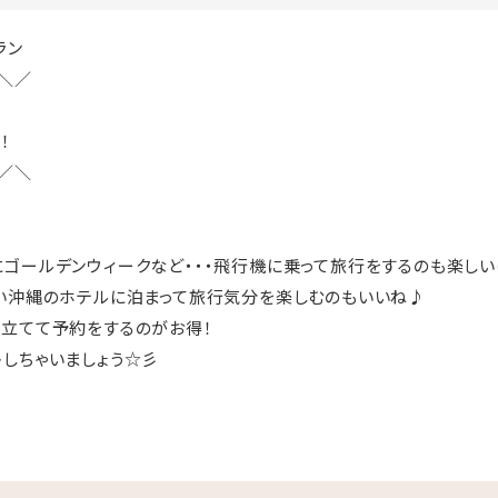
ラン
＼／
！
／＼
ゴールデンウィークなど・・・飛行機に乗って旅行をするのも楽しい
い沖縄のホテルに泊まって旅行気分を楽しむのもいいね♪
立てて予約をするのがお得！
しちゃいましょう☆彡
きの「猿人の湯」滞在中入り放題！
料でご利用いただけます。