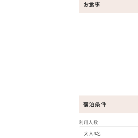
お食事
●ホテル駐車場無料
□天然温泉さしきの「猿人の
営業時間／6:30～23:00（最
※チェックイン15:00～チェ
※刺青やタトゥーをされてい
※飲酒後のご入浴はお断りし
□ラウンジ「感謝」
営業時間／9:00～20:00
※チェックイン15:00～チェ
・ドリンクと小菓子をご自由
宿泊条件
・広々としたスペースは、リ
利用人数
□幼児について
大人4名
※幼児（食事・布団不要）の