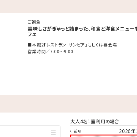
湯」
ご朝食
美味しさがぎゅっと詰まった、和食と洋食メニュー
終受付22:30）
フェ
ックアウト11:00までご利用いただけます。
■本館2Fレストラン「サンピア」もしくは宴会場
る方（タトゥーシールも含む）のご入浴をお断りしております。
営業時間／7:00～9:00
ております。
ックアウト11:00までご利用いただけます。
にお召し上がりください。
モートワークの利用も可能です。
大人4名1室利用の場合
2026年
前月
お子様は、食事・寝具・アメニティ類は付いておりません。