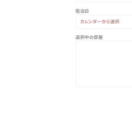
※3歳以上のお子様は、朝食代
宿泊日
□ホテル敷地内で楽しめる！
◆ピースポ
選択中の部屋
スポーツや知育ゲームなど
◆バギー
4歳からご利用可能です。家
◆馬遊び
ヨナグニウマと触れ合えるプ
◆その他、館内施設の最新の