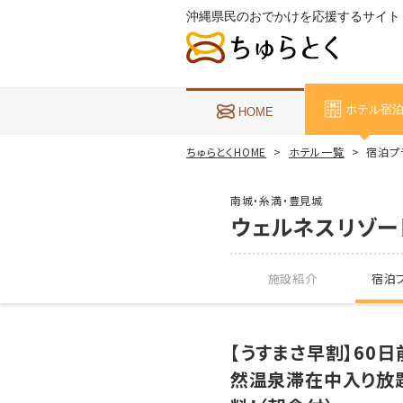
沖縄県民のおでかけを応援するサイト
ホテル宿
HOME
ちゅらとくHOME
ホテル一覧
宿泊プ
南城・糸満・豊見城
ウェルネスリゾー
施設紹介
宿泊プ
【うすまさ早割】60
然温泉滞在中入り放