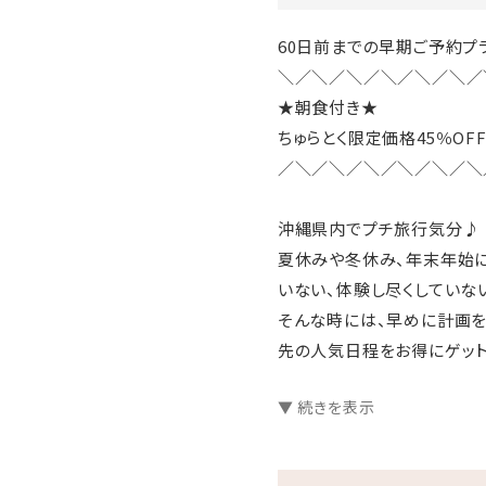
60日前までの早期ご予約プ
＼／＼／＼／＼／＼／＼／
★朝食付き★
ちゅらとく限定価格45％OFF
／＼／＼／＼／＼／＼／＼
沖縄県内でプチ旅行気分♪
夏休みや冬休み、年末年始に
いない、体験し尽くしていな
そんな時には、早めに計画を
先の人気日程をお得にゲット
▼ 続きを表示
□プランのご案内
●源泉かけ流し天然温泉さし
●ラウンジ「感謝」滞在中無