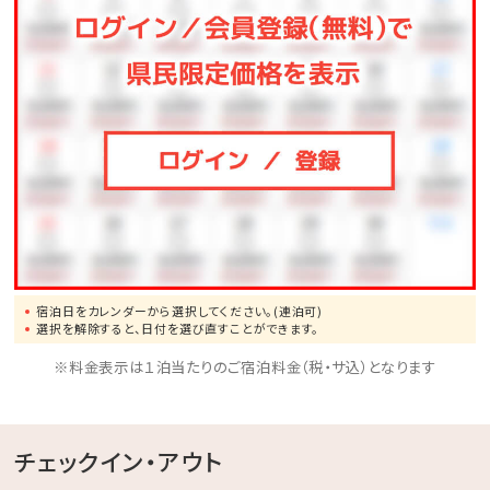
スポーツや知育ゲームなどが遊び放題♪大人も子供も
一緒に体を動かしてリフレッシュ！
◆バギー
4歳からご利用可能です。家族・友人と森の中を駆け抜
けよう！
◆馬遊び
ヨナグニウマと触れ合えるプログラムをご用意しており
ます。
◆その他、館内施設の最新の営業詳細については、ホテ
宿泊日をカレンダーから選択してください。(連泊可)
ル公式ホームページをご確認ください。
選択を解除すると、日付を選び直すことができます。
※料金表示は１泊当たりのご宿泊料金（税・サ込）となります
チェックイン・アウト