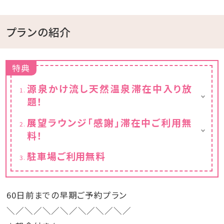
プランの紹介
特典
源泉かけ流し天然温泉滞在中入り放
題！
※チェックイン15:00～チェックアウト11:00ま
展望ラウンジ「感謝」滞在中ご利用無
でご利用いただけます。
料！
フリードリンクと小菓子付き
駐車場ご利用無料
※チェックイン15:00～チェックアウト11:00ま
でご利用いただけます。
60日前までの早期ご予約プラン
＼／＼／＼／＼／＼／＼／＼／