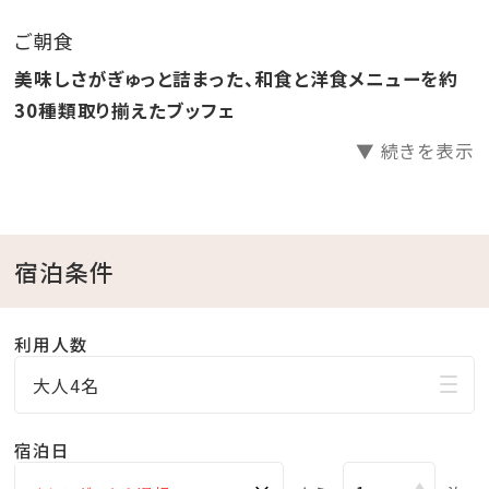
り放題！
ご朝食
●ラウンジ「感謝」滞在中無料でご利用いただけます。
美味しさがぎゅっと詰まった、和食と洋食メニューを約
●ホテル駐車場無料
30種類取り揃えたブッフェ
▼ 続きを表示
□天然温泉さしきの「猿人の湯」
営業時間／6:30～23:00（最終受付22:30）
※チェックイン15:00～チェックアウト11:00までご利用
いただけます。
宿泊条件
※刺青やタトゥーをされている方（タトゥーシールも含
む）のご入浴をお断りしております。
利用人数
※飲酒後のご入浴はお断りしております。
大人4名
□ラウンジ「感謝」
宿泊日
営業時間／9:00～20:00