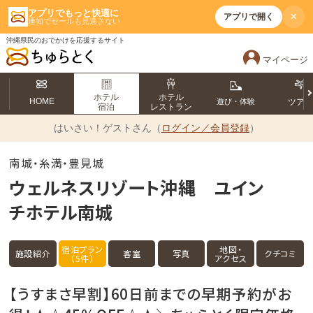
アプリでもっと快適に
×
アプリで開く
通知でセールも見逃さない
沖縄県民のおでかけを応援するサイト
マイページ
ホテル
ホテル
HOME
遊び・体験
ツア
宿泊
レストラン
はいさい！
ゲストさん（
ログイン／会員登録
）
南城・糸満・豊見城
ウェルネスリゾート沖縄 ユイン
チホテル南城
宿泊プラン
地図・
施設紹介
客室
写真
クチコミ
（5件）
アクセス
【うすまさ早割】60日前までの早期予約がお