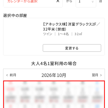
×
から
泊
※チェックイン15:00～チェックアウト11:00までご利用
いただけます。
選択中の部屋
・ドリンクと小菓子をご自由にお召し上がりください。
・広々としたスペースは、リモートワークの利用も可能で
【アネックス棟】洋室デラックス2F／
32平米（禁煙）
す。
ツイン
1～4名
32㎡
□幼児について
変更する
※幼児（食事・布団不要）のお子様は、食事・寝具・アメ
ニティ類は付いておりません。
大人4名1室利用の場合
※3歳以上のお子様は、朝食代1,000円を別途頂戴いた
2026年10月
前月
翌月
します。
□ホテル敷地内で楽しめる！遊びメニューをご紹介（※
有料）
◆ピースポ