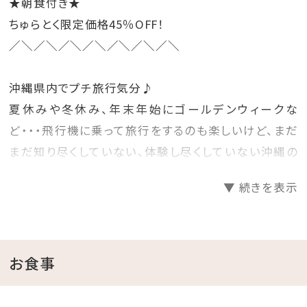
★朝食付き★
ちゅらとく限定価格45％OFF！
／＼／＼／＼／＼／＼／＼／＼
沖縄県内でプチ旅行気分♪
夏休みや冬休み、年末年始にゴールデンウィークな
ど・・・飛行機に乗って旅行をするのも楽しいけど、まだ
まだ知り尽くしていない、体験し尽くしていない沖縄の
ホテルに泊まって旅行気分を楽しむのもいいね♪
▼ 続きを表示
そんな時には、早めに計画を立てて予約をするのがお
得！
先の人気日程をお得にゲットしちゃいましょう☆彡
お食事
□プランのご案内
●源泉かけ流し天然温泉さしきの「猿人の湯」滞在中入