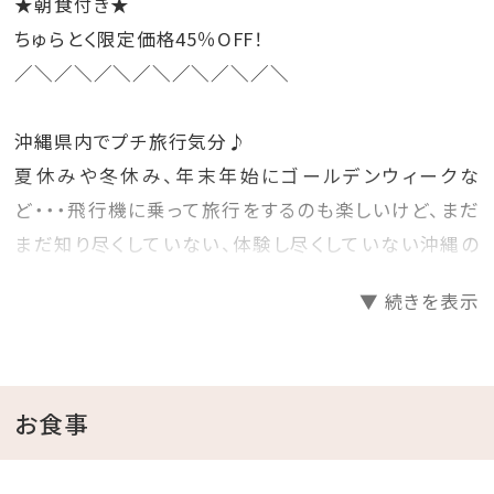
★朝食付き★
ちゅらとく限定価格45％OFF！
／＼／＼／＼／＼／＼／＼／＼
沖縄県内でプチ旅行気分♪
夏休みや冬休み、年末年始にゴールデンウィークな
ど・・・飛行機に乗って旅行をするのも楽しいけど、まだ
まだ知り尽くしていない、体験し尽くしていない沖縄の
ホテルに泊まって旅行気分を楽しむのもいいね♪
▼ 続きを表示
そんな時には、早めに計画を立てて予約をするのがお
得！
先の人気日程をお得にゲットしちゃいましょう☆彡
お食事
□プランのご案内
●源泉かけ流し天然温泉さしきの「猿人の湯」滞在中入