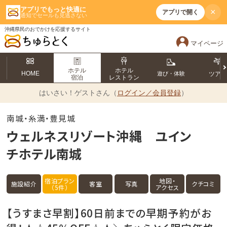
アプリでもっと快適に
×
アプリで開く
通知でセールも見逃さない
沖縄県民のおでかけを応援するサイト
マイページ
ホテル
ホテル
HOME
遊び・体験
ツア
宿泊
レストラン
はいさい！
ゲストさん（
ログイン／会員登録
）
南城・糸満・豊見城
ウェルネスリゾート沖縄 ユイン
チホテル南城
宿泊プラン
地図・
施設紹介
客室
写真
クチコミ
（5件）
アクセス
【うすまさ早割】60日前までの早期予約がお