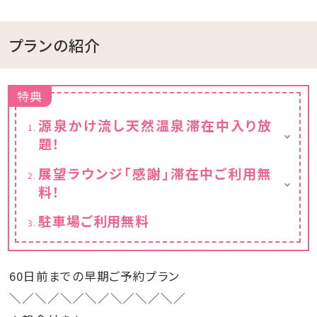
プランの紹介
特典
源泉かけ流し天然温泉滞在中入り放
題！
※チェックイン15:00～チェックアウト11:00ま
展望ラウンジ「感謝」滞在中ご利用無
でご利用いただけます。
料！
フリードリンクと小菓子付き
駐車場ご利用無料
※チェックイン15:00～チェックアウト11:00ま
でご利用いただけます。
60日前までの早期ご予約プラン
＼／＼／＼／＼／＼／＼／＼／