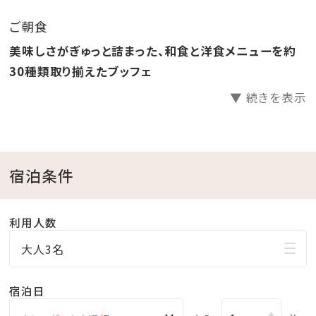
り放題！
ご朝食
●ラウンジ「感謝」滞在中無料でご利用いただけます。
美味しさがぎゅっと詰まった、和食と洋食メニューを約
●ホテル駐車場無料
30種類取り揃えたブッフェ
▼ 続きを表示
□天然温泉さしきの「猿人の湯」
営業時間／6:30～23:00（最終受付22:30）
※チェックイン15:00～チェックアウト11:00までご利用
いただけます。
宿泊条件
※刺青やタトゥーをされている方（タトゥーシールも含
む）のご入浴をお断りしております。
利用人数
※飲酒後のご入浴はお断りしております。
大人3名
□ラウンジ「感謝」
宿泊日
営業時間／9:00～20:00