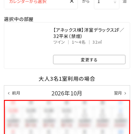
×
から
泊
※チェックイン15:00～チェックアウト11:00までご利用
いただけます。
選択中の部屋
・ドリンクと小菓子をご自由にお召し上がりください。
・広々としたスペースは、リモートワークの利用も可能で
【アネックス棟】洋室デラックス2F／
32平米（禁煙）
す。
ツイン
1～4名
32㎡
□幼児について
変更する
※幼児（食事・布団不要）のお子様は、食事・寝具・アメ
ニティ類は付いておりません。
大人3名1室利用の場合
※3歳以上のお子様は、朝食代1,000円を別途頂戴いた
2026年10月
前月
翌月
します。
□ホテル敷地内で楽しめる！遊びメニューをご紹介（※
有料）
◆ピースポ