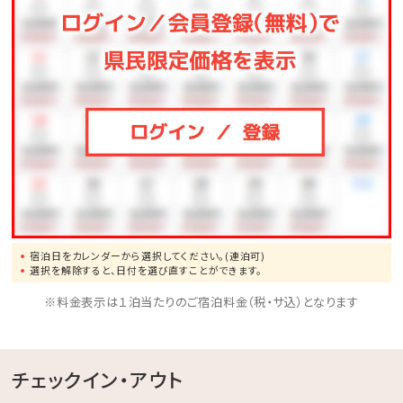
スポーツや知育ゲームなどが遊び放題♪大人も子供も
一緒に体を動かしてリフレッシュ！
◆バギー
4歳からご利用可能です。家族・友人と森の中を駆け抜
けよう！
◆馬遊び
ヨナグニウマと触れ合えるプログラムをご用意しており
ます。
◆その他、館内施設の最新の営業詳細については、ホテ
宿泊日をカレンダーから選択してください。(連泊可)
ル公式ホームページをご確認ください。
選択を解除すると、日付を選び直すことができます。
※料金表示は１泊当たりのご宿泊料金（税・サ込）となります
チェックイン・アウト