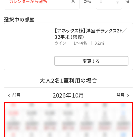
×
から
泊
※チェックイン15:00～チェックアウト11:00までご利用
いただけます。
選択中の部屋
・ドリンクと小菓子をご自由にお召し上がりください。
・広々としたスペースは、リモートワークの利用も可能で
【アネックス棟】洋室デラックス2F／
32平米（禁煙）
す。
ツイン
1～4名
32㎡
□幼児について
変更する
※幼児（食事・布団不要）のお子様は、食事・寝具・アメ
ニティ類は付いておりません。
大人2名1室利用の場合
※3歳以上のお子様は、朝食代1,000円を別途頂戴いた
2026年10月
前月
翌月
します。
□ホテル敷地内で楽しめる！遊びメニューをご紹介（※
有料）
◆ピースポ