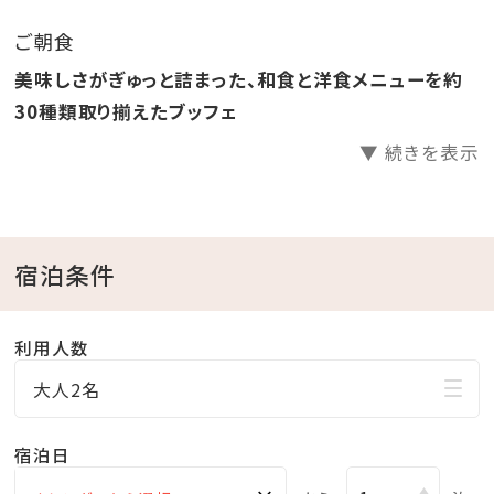
り放題！
ご朝食
●ラウンジ「感謝」滞在中無料でご利用いただけます。
美味しさがぎゅっと詰まった、和食と洋食メニューを約
●ホテル駐車場無料
30種類取り揃えたブッフェ
▼ 続きを表示
□天然温泉さしきの「猿人の湯」
営業時間／6:30～23:00（最終受付22:30）
※チェックイン15:00～チェックアウト11:00までご利用
いただけます。
宿泊条件
※刺青やタトゥーをされている方（タトゥーシールも含
む）のご入浴をお断りしております。
利用人数
※飲酒後のご入浴はお断りしております。
大人2名
□ラウンジ「感謝」
宿泊日
営業時間／9:00～20:00