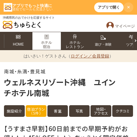
アプリでもっと快適に
×
アプリで開く
通知でセールも見逃さない
沖縄県民のおでかけを応援するサイト
マイページ
ホテル
ホテル
HOME
遊び・体験
ツア
宿泊
レストラン
はいさい！
ゲストさん（
ログイン／会員登録
）
南城・糸満・豊見城
ウェルネスリゾート沖縄 ユイン
チホテル南城
宿泊プラン
地図・
施設紹介
客室
写真
クチコミ
（5件）
アクセス
【うすまさ早割】60日前までの早期予約がお