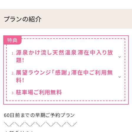
プランの紹介
特典
源泉かけ流し天然温泉滞在中入り放
題！
※チェックイン15:00～チェックアウト11:00ま
展望ラウンジ「感謝」滞在中ご利用無
でご利用いただけます。
料！
フリードリンクと小菓子付き
駐車場ご利用無料
※チェックイン15:00～チェックアウト11:00ま
でご利用いただけます。
60日前までの早期ご予約プラン
＼／＼／＼／＼／＼／＼／＼／