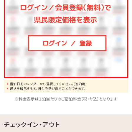
スポーツや知育ゲームなどが遊び放題♪大人も子供も
一緒に体を動かしてリフレッシュ！
◆バギー
4歳からご利用可能です。家族・友人と森の中を駆け抜
けよう！
◆馬遊び
ヨナグニウマと触れ合えるプログラムをご用意しており
ます。
◆その他、館内施設の最新の営業詳細については、ホテ
宿泊日をカレンダーから選択してください。(連泊可)
ル公式ホームページをご確認ください。
選択を解除すると、日付を選び直すことができます。
※料金表示は１泊当たりのご宿泊料金（税・サ込）となります
チェックイン・アウト