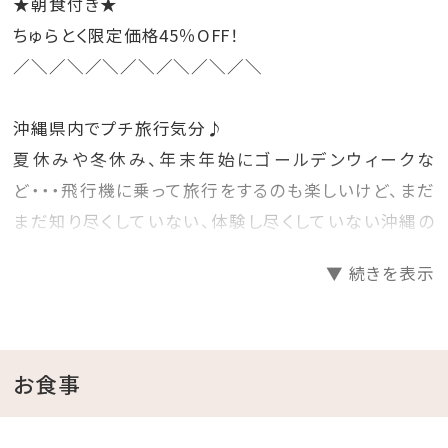
★朝食付き★
ちゅらとく限定価格45％OFF！
／＼／＼／＼／＼／＼／＼／＼
沖縄県内でプチ旅行気分♪
夏休みや冬休み、年末年始にゴールデンウィークな
ど・・・飛行機に乗って旅行をするのも楽しいけど、まだ
まだ知り尽くしていない、体験し尽くしていない沖縄の
ホテルに泊まって旅行気分を楽しむのもいいね♪
▼ 続きを表示
そんな時には、早めに計画を立てて予約をするのがお
得！
先の人気日程をお得にゲットしちゃいましょう☆彡
お食事
□プランのご案内
●源泉かけ流し天然温泉さしきの「猿人の湯」滞在中入