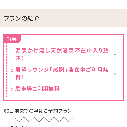
プランの紹介
特典
源泉かけ流し天然温泉滞在中入り放
題！
※チェックイン15:00～チェックアウト11:00ま
展望ラウンジ「感謝」滞在中ご利用無
でご利用いただけます。
料！
フリードリンクと小菓子付き
駐車場ご利用無料
※チェックイン15:00～チェックアウト11:00ま
でご利用いただけます。
60日前までの早期ご予約プラン
＼／＼／＼／＼／＼／＼／＼／