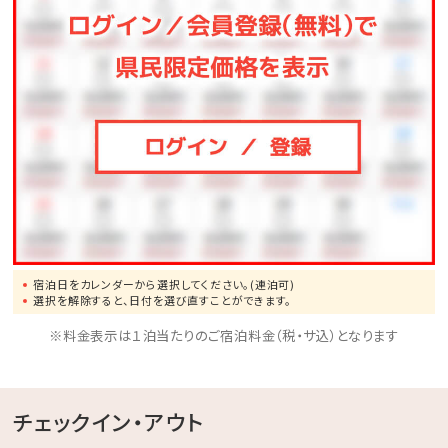
スポーツや知育ゲームなどが遊び放題♪大人も子供も
一緒に体を動かしてリフレッシュ！
◆バギー
4歳からご利用可能です。家族・友人と森の中を駆け抜
けよう！
◆馬遊び
ヨナグニウマと触れ合えるプログラムをご用意しており
ます。
◆その他、館内施設の最新の営業詳細については、ホテ
宿泊日をカレンダーから選択してください。(連泊可)
ル公式ホームページをご確認ください。
選択を解除すると、日付を選び直すことができます。
※料金表示は１泊当たりのご宿泊料金（税・サ込）となります
チェックイン・アウト