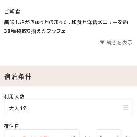
り放題！
ご朝食
●ラウンジ「感謝」滞在中無料でご利用いただけます。
美味しさがぎゅっと詰まった、和食と洋食メニューを約
●ホテル駐車場無料
30種類取り揃えたブッフェ
▼ 続きを表示
□天然温泉さしきの「猿人の湯」
営業時間／6:30～23:00（最終受付22:30）
※チェックイン15:00～チェックアウト11:00までご利用
いただけます。
宿泊条件
※刺青やタトゥーをされている方（タトゥーシールも含
む）のご入浴をお断りしております。
利用人数
※飲酒後のご入浴はお断りしております。
大人4名
□ラウンジ「感謝」
宿泊日
営業時間／9:00～20:00