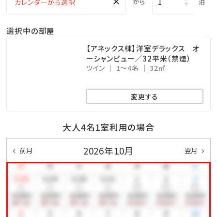
×
から
泊
※チェックイン15:00～チェックアウト11:00までご利用
いただけます。
選択中の部屋
・ドリンクと小菓子をご自由にお召し上がりください。
・広々としたスペースは、リモートワークの利用も可能で
【アネックス棟】洋室デラックス オ
ーシャンビュー／32平米（禁煙）
す。
ツイン
1～4名
32㎡
□幼児について
変更する
※幼児（食事・布団不要）のお子様は、食事・寝具・アメ
ニティ類は付いておりません。
大人4名1室利用の場合
※3歳以上のお子様は、朝食代1,000円を別途頂戴いた
2026年10月
前月
翌月
します。
□ホテル敷地内で楽しめる！遊びメニューをご紹介（※
有料）
◆ピースポ