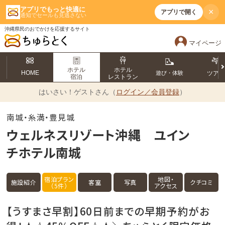
アプリでもっと快適に
×
アプリで開く
通知でセールも見逃さない
沖縄県民のおでかけを応援するサイト
マイページ
ホテル
ホテル
HOME
遊び・体験
ツア
宿泊
レストラン
はいさい！
ゲストさん（
ログイン／会員登録
）
南城・糸満・豊見城
ウェルネスリゾート沖縄 ユイン
チホテル南城
宿泊プラン
地図・
施設紹介
客室
写真
クチコミ
（5件）
アクセス
【うすまさ早割】60日前までの早期予約がお