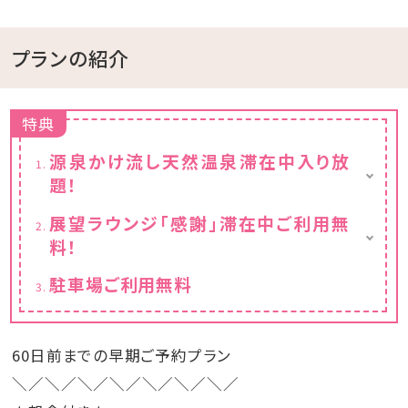
プランの紹介
特典
源泉かけ流し天然温泉滞在中入り放
題！
※チェックイン15:00～チェックアウト11:00ま
展望ラウンジ「感謝」滞在中ご利用無
でご利用いただけます。
料！
フリードリンクと小菓子付き
駐車場ご利用無料
※チェックイン15:00～チェックアウト11:00ま
でご利用いただけます。
60日前までの早期ご予約プラン
＼／＼／＼／＼／＼／＼／＼／