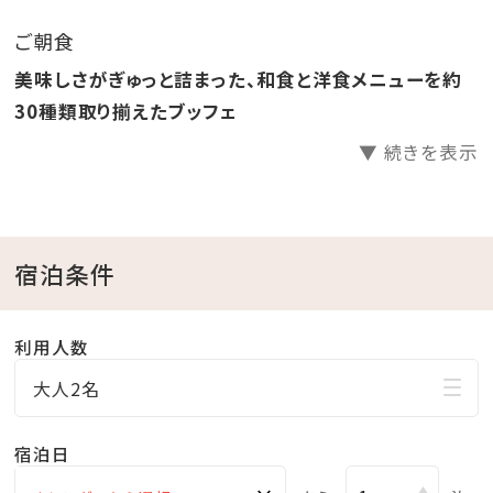
り放題！
ご朝食
●ラウンジ「感謝」滞在中無料でご利用いただけます。
美味しさがぎゅっと詰まった、和食と洋食メニューを約
●ホテル駐車場無料
30種類取り揃えたブッフェ
▼ 続きを表示
□天然温泉さしきの「猿人の湯」
営業時間／6:30～23:00（最終受付22:30）
※チェックイン15:00～チェックアウト11:00までご利用
いただけます。
宿泊条件
※刺青やタトゥーをされている方（タトゥーシールも含
む）のご入浴をお断りしております。
利用人数
※飲酒後のご入浴はお断りしております。
大人2名
□ラウンジ「感謝」
宿泊日
営業時間／9:00～20:00