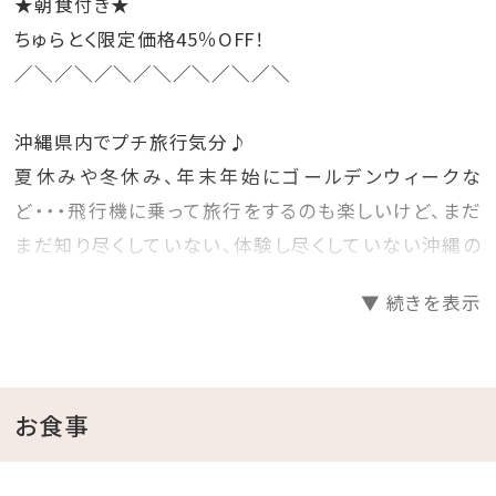
★朝食付き★
ちゅらとく限定価格45％OFF！
／＼／＼／＼／＼／＼／＼／＼
沖縄県内でプチ旅行気分♪
夏休みや冬休み、年末年始にゴールデンウィークな
ど・・・飛行機に乗って旅行をするのも楽しいけど、まだ
まだ知り尽くしていない、体験し尽くしていない沖縄の
ホテルに泊まって旅行気分を楽しむのもいいね♪
▼ 続きを表示
そんな時には、早めに計画を立てて予約をするのがお
得！
先の人気日程をお得にゲットしちゃいましょう☆彡
お食事
□プランのご案内
●源泉かけ流し天然温泉さしきの「猿人の湯」滞在中入