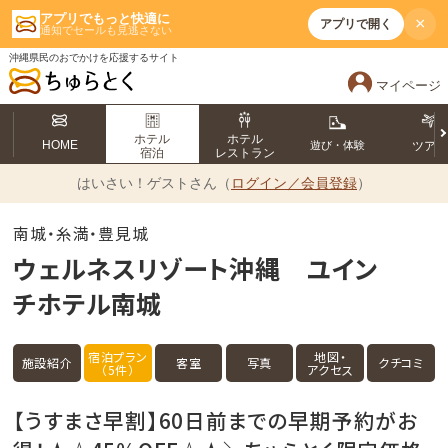
アプリでもっと快適に
×
アプリで開く
通知でセールも見逃さない
沖縄県民のおでかけを応援するサイト
マイページ
ホテル
ホテル
HOME
遊び・体験
ツア
宿泊
レストラン
はいさい！
ゲストさん（
ログイン／会員登録
）
南城・糸満・豊見城
ウェルネスリゾート沖縄 ユイン
チホテル南城
宿泊プラン
地図・
施設紹介
客室
写真
クチコミ
（5件）
アクセス
【うすまさ早割】60日前までの早期予約がお