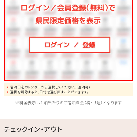
スポーツや知育ゲームなどが遊び放題♪大人も子供も
一緒に体を動かしてリフレッシュ！
◆バギー
4歳からご利用可能です。家族・友人と森の中を駆け抜
けよう！
◆馬遊び
ヨナグニウマと触れ合えるプログラムをご用意しており
ます。
◆その他、館内施設の最新の営業詳細については、ホテ
宿泊日をカレンダーから選択してください。(連泊可)
ル公式ホームページをご確認ください。
選択を解除すると、日付を選び直すことができます。
※料金表示は１泊当たりのご宿泊料金（税・サ込）となります
チェックイン・アウト