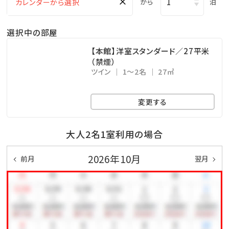
×
から
泊
※チェックイン15:00～チェックアウト11:00までご利用
いただけます。
選択中の部屋
・ドリンクと小菓子をご自由にお召し上がりください。
・広々としたスペースは、リモートワークの利用も可能で
【本館】洋室スタンダード／27平米
（禁煙）
す。
ツイン
1～2名
27㎡
□幼児について
変更する
※幼児（食事・布団不要）のお子様は、食事・寝具・アメ
ニティ類は付いておりません。
大人2名1室利用の場合
※3歳以上のお子様は、朝食代1,000円を別途頂戴いた
2026年10月
前月
翌月
します。
□ホテル敷地内で楽しめる！遊びメニューをご紹介（※
有料）
◆ピースポ