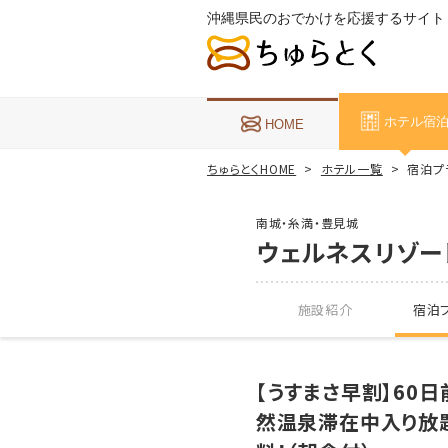
沖縄県民のおでかけを応援するサイト
ホテル宿
HOME
ちゅらとくHOME
ホテル一覧
宿泊プ
南城・糸満・豊見城
ウェルネスリゾー
施設紹介
宿泊プ
【うすまさ早割】60
然温泉滞在中入り放