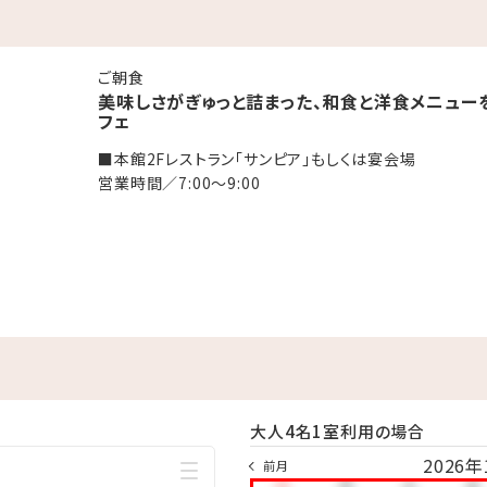
湯」
ご朝食
美味しさがぎゅっと詰まった、和食と洋食メニュー
終受付22:30）
フェ
ックアウト11:00までご利用いただけます。
■本館2Fレストラン「サンピア」もしくは宴会場
る方（タトゥーシールも含む）のご入浴をお断りしております。
営業時間／7:00～9:00
ております。
ックアウト11:00までご利用いただけます。
にお召し上がりください。
モートワークの利用も可能です。
大人4名1室利用の場合
2026年
前月
お子様は、食事・寝具・アメニティ類は付いておりません。