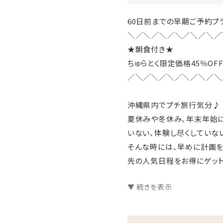
60日前までの早期ご予約プ
＼／＼／＼／＼／＼／＼／
★朝食付き★
ちゅらとく限定価格45％OFF
／＼／＼／＼／＼／＼／＼
沖縄県内でプチ旅行気分♪
夏休みや冬休み、年末年始に
いない、体験し尽くしていな
そんな時には、早めに計画を
先の人気日程をお得にゲット
▼ 続きを表示
□プランのご案内
●源泉かけ流し天然温泉さし
●ラウンジ「感謝」滞在中無