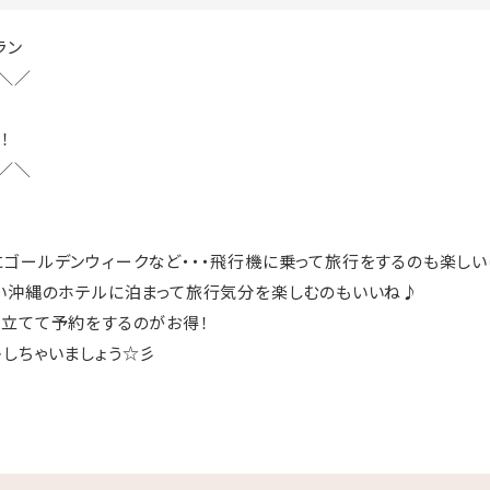
ラン
＼／
！
／＼
ゴールデンウィークなど・・・飛行機に乗って旅行をするのも楽しい
い沖縄のホテルに泊まって旅行気分を楽しむのもいいね♪
立てて予約をするのがお得！
しちゃいましょう☆彡
きの「猿人の湯」滞在中入り放題！
料でご利用いただけます。