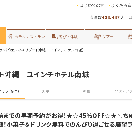
はじめての方
よくある質
会員数
433,487
人 
泊
ホテルレストラン
遊び・体験
ツアー
ラン（ウェルネスリゾート沖縄 ユインチホテル南城）
ト沖縄 ユインチホテル南城
ラン（5件）
客室
写真
地図・
ア
日前までの早期予約がお得！★☆45％OFF☆★＼ち
題！小菓子＆ドリンク無料でのんびり過ごせる展望