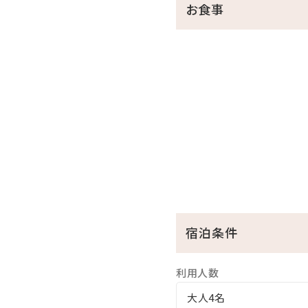
お食事
●ホテル駐車場無料
□天然温泉さしきの「猿人の
営業時間／6:30～23:00（最
※チェックイン15:00～チェ
※刺青やタトゥーをされてい
※飲酒後のご入浴はお断りし
□ラウンジ「感謝」
営業時間／9:00～20:00
※チェックイン15:00～チェ
・ドリンクと小菓子をご自由
宿泊条件
・広々としたスペースは、リ
利用人数
□幼児について
大人4名
※幼児（食事・布団不要）の