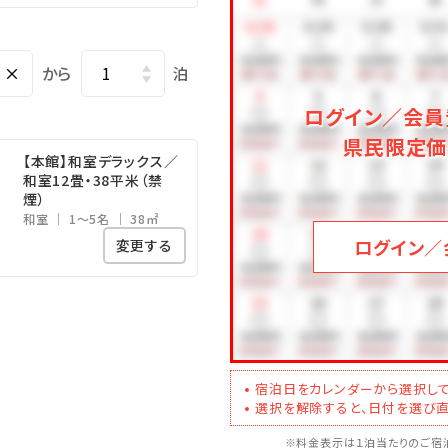
1,000円を別途頂戴いたします。
遊びメニューをご紹介（※有料）
×
から
泊
ログイン／会員
が遊び放題♪大人も子供も一緒に体を動かしてリフレッシュ！
県民限定価
【本館】和室デラックス／
和室12畳・38平米（禁
族・友人と森の中を駆け抜けよう！
煙）
和室
1～5名
38㎡
ログラムをご用意しております。
ログイン／
変更する
営業詳細については、ホテル公式ホームページをご確認ください。
宿泊日をカレンダーから選択して
選択を解除すると、日付を選び直
※料金表示は１泊当たりのご宿泊