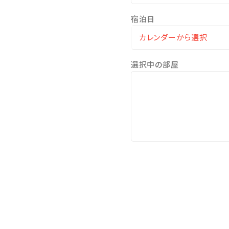
※3歳以上のお子様は、朝食代
宿泊日
□ホテル敷地内で楽しめる！
◆ピースポ
選択中の部屋
スポーツや知育ゲームなど
◆バギー
4歳からご利用可能です。家
◆馬遊び
ヨナグニウマと触れ合えるプ
◆その他、館内施設の最新の