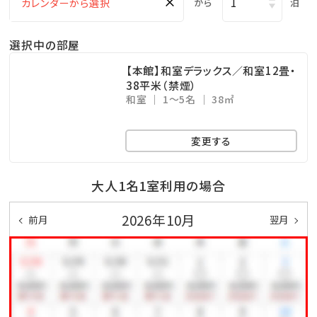
×
から
泊
※チェックイン15:00～チェックアウト11:00までご利用
いただけます。
選択中の部屋
・ドリンクと小菓子をご自由にお召し上がりください。
・広々としたスペースは、リモートワークの利用も可能で
【本館】和室デラックス／和室12畳・
38平米（禁煙）
す。
和室
1～5名
38㎡
□幼児について
変更する
※幼児（食事・布団不要）のお子様は、食事・寝具・アメ
ニティ類は付いておりません。
大人1名1室利用の場合
※3歳以上のお子様は、朝食代1,000円を別途頂戴いた
2026年10月
前月
翌月
します。
□ホテル敷地内で楽しめる！遊びメニューをご紹介（※
有料）
◆ピースポ