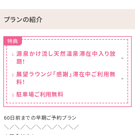
プランの紹介
特典
源泉かけ流し天然温泉滞在中入り放
題！
※チェックイン15:00～チェックアウト11:00ま
展望ラウンジ「感謝」滞在中ご利用無
でご利用いただけます。
料！
フリードリンクと小菓子付き
駐車場ご利用無料
※チェックイン15:00～チェックアウト11:00ま
でご利用いただけます。
60日前までの早期ご予約プラン
＼／＼／＼／＼／＼／＼／＼／