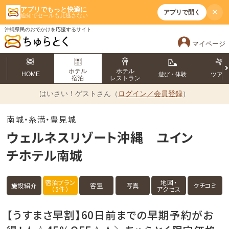
アプリでもっと快適に
×
アプリで開く
通知でセールも見逃さない
沖縄県民のおでかけを応援するサイト
マイページ
ホテル
ホテル
HOME
遊び・体験
ツア
宿泊
レストラン
はいさい！
ゲストさん（
ログイン／会員登録
）
南城・糸満・豊見城
ウェルネスリゾート沖縄 ユイン
チホテル南城
宿泊プラン
地図・
施設紹介
客室
写真
クチコミ
（5件）
アクセス
【うすまさ早割】60日前までの早期予約がお