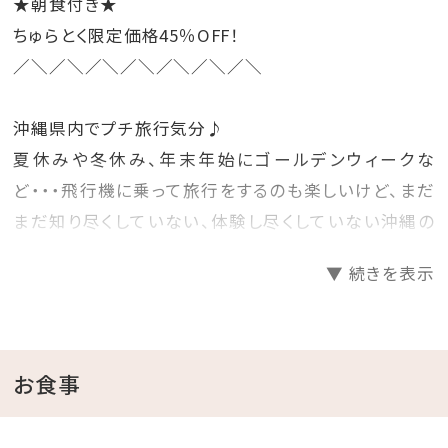
★朝食付き★
ちゅらとく限定価格45％OFF！
／＼／＼／＼／＼／＼／＼／＼
沖縄県内でプチ旅行気分♪
夏休みや冬休み、年末年始にゴールデンウィークな
ど・・・飛行機に乗って旅行をするのも楽しいけど、まだ
まだ知り尽くしていない、体験し尽くしていない沖縄の
ホテルに泊まって旅行気分を楽しむのもいいね♪
▼ 続きを表示
そんな時には、早めに計画を立てて予約をするのがお
得！
先の人気日程をお得にゲットしちゃいましょう☆彡
お食事
□プランのご案内
●源泉かけ流し天然温泉さしきの「猿人の湯」滞在中入