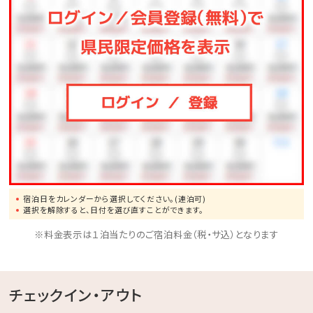
スポーツや知育ゲームなどが遊び放題♪大人も子供も
一緒に体を動かしてリフレッシュ！
◆バギー
4歳からご利用可能です。家族・友人と森の中を駆け抜
けよう！
◆馬遊び
ヨナグニウマと触れ合えるプログラムをご用意しており
ます。
◆その他、館内施設の最新の営業詳細については、ホテ
宿泊日をカレンダーから選択してください。(連泊可)
ル公式ホームページをご確認ください。
選択を解除すると、日付を選び直すことができます。
※料金表示は１泊当たりのご宿泊料金（税・サ込）となります
チェックイン・アウト