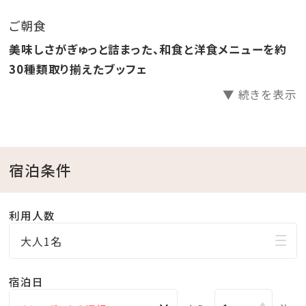
り放題！
ご朝食
●ラウンジ「感謝」滞在中無料でご利用いただけます。
美味しさがぎゅっと詰まった、和食と洋食メニューを約
●ホテル駐車場無料
30種類取り揃えたブッフェ
▼ 続きを表示
□天然温泉さしきの「猿人の湯」
営業時間／6:30～23:00（最終受付22:30）
※チェックイン15:00～チェックアウト11:00までご利用
いただけます。
宿泊条件
※刺青やタトゥーをされている方（タトゥーシールも含
む）のご入浴をお断りしております。
利用人数
※飲酒後のご入浴はお断りしております。
大人1名
□ラウンジ「感謝」
宿泊日
営業時間／9:00～20:00