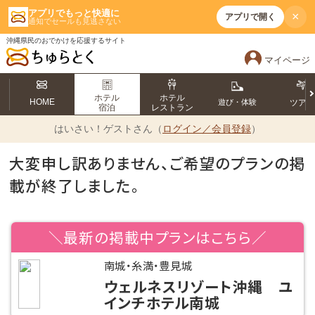
アプリでもっと快適に
×
アプリで開く
通知でセールも見逃さない
沖縄県民のおでかけを応援するサイト
マイページ
ホテル
ホテル
HOME
遊び・体験
ツア
宿泊
レストラン
はいさい！
ゲストさん（
ログイン／会員登録
）
大変申し訳ありません、ご希望のプランの掲
載が終了しました。
＼最新の掲載中プランはこちら／
南城・糸満・豊見城
ウェルネスリゾート沖縄 ユ
インチホテル南城