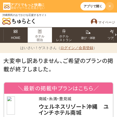
アプリでもっと快適に
×
アプリで開く
通知でセールも見逃さない
沖縄県民のおでかけを応援するサイト
マイページ
ホテル
ホテル
HOME
遊び・体験
ツア
宿泊
レストラン
はいさい！
ゲストさん（
ログイン／会員登録
）
大変申し訳ありません、ご希望のプランの掲
載が終了しました。
＼最新の掲載中プランはこちら／
南城・糸満・豊見城
ウェルネスリゾート沖縄 ユ
インチホテル南城