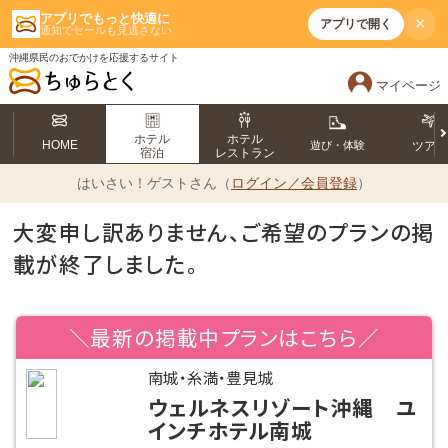
アプリでもっと快適に
×
アプリで開く
通知でセールも見逃さない
沖縄県民のおでかけを応援するサイト
マイページ
ホテル
ホテル
HOME
遊び・体験
ツア
宿泊
レストラン
はいさい！
ゲストさん（
ログイン／会員登録
）
大変申し訳ありません、ご希望のプランの掲
載が終了しました。
＼最新の掲載中プランはこちら／
南城・糸満・豊見城
ウェルネスリゾート沖縄 ユ
インチホテル南城