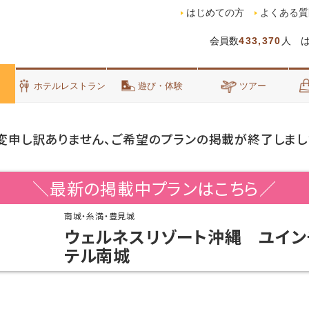
はじめての方
よくある質
会員数
433,370
人 
泊
ホテルレストラン
遊び・体験
ツアー
変申し訳ありません、ご希望のプランの掲載が終了しまし
＼最新の掲載中プランはこちら／
南城・糸満・豊見城
ウェルネスリゾート沖縄 ユイン
テル南城