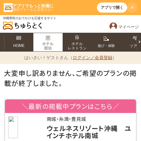
アプリでもっと快適に
×
アプリで開く
通知でセールも見逃さない
沖縄県民のおでかけを応援するサイト
マイページ
ホテル
ホテル
HOME
遊び・体験
ツア
宿泊
レストラン
はいさい！
ゲストさん（
ログイン／会員登録
）
大変申し訳ありません、ご希望のプランの掲
載が終了しました。
＼最新の掲載中プランはこちら／
南城・糸満・豊見城
ウェルネスリゾート沖縄 ユ
インチホテル南城